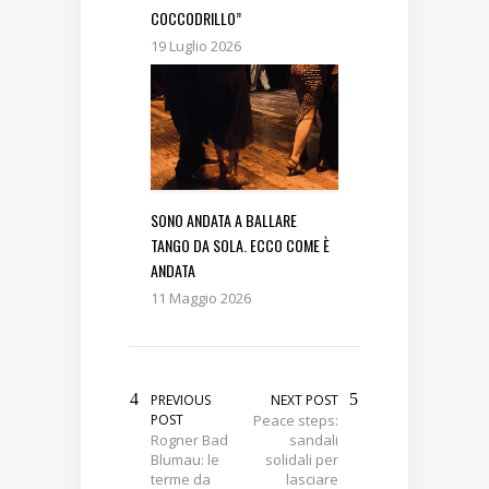
COCCODRILLO”
19 Luglio 2026
SONO ANDATA A BALLARE
TANGO DA SOLA. ECCO COME È
ANDATA
11 Maggio 2026
PREVIOUS
NEXT POST
POST
Peace steps:
Rogner Bad
sandali
Blumau: le
solidali per
terme da
lasciare