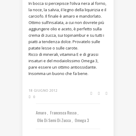
In bocca si percepisce l’oliva nera al forno,
la noce, la salvia, il legno della liquirizia e il
carciofo. Il finale è amaro e mandorlato.
Ottimo sull’insalata, a cui non dovrete più
aggiungere olio e aceto, è perfetto sulla
crema di zucca, sui topinambur e su tutti i
piatti a tendenza dolce. Provatelo sulle
patate lesse o sulle carote.
Ricco di minerali, vitamina E e di grassi
insaturi e del modaiolissimo Omega 3,
pare essere un ottimo antiossidante.
Insomma un buono che fa bene.
18 GIUGNO 2012
0
Amaro
Francesca Rosso
Olio Di Semi Di Zucca
Omega 3