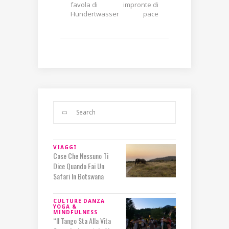
favola di
impronte di
Hundertwasser
pace
VIAGGI
Cose Che Nessuno Ti
Dice Quando Fai Un
Safari In Botswana
CULTURE
DANZA
YOGA &
MINDFULNESS
“Il Tango Sta Alla Vita