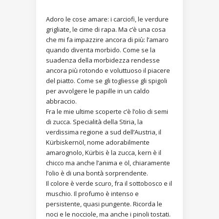
Adoro le cose amare: i carciofi, le verdure
grigliate, le cime di rapa. Ma c’è una cosa
che mi fa impazzire ancora di più: l’amaro
quando diventa morbido. Come se la
suadenza della morbidezza rendesse
ancora più rotondo e voluttuoso il piacere
del piatto. Come se gli togliesse gli spigoli
per avvolgere le papille in un caldo
abbraccio.
Fra le mie ultime scoperte c’è l’olio di semi
di zucca. Specialità della Stiria, la
verdissima regione a sud dell’Austria, il
Kürbiskernöl, nome adorabilmente
amarognolo, Kürbis è la zucca, kern è il
chicco ma anche l’anima e öl, chiaramente
l’olio è di una bontà sorprendente.
Il colore è verde scuro, fra il sottobosco e il
muschio. Il profumo è intenso e
persistente, quasi pungente. Ricorda le
noci e le nocciole, ma anche i pinoli tostati.