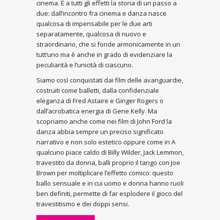
cinema. È a tutti gli effetti la storia di un passo a
due: dall’incontro fra cinema e danza nasce
qualcosa di impensabile per le due arti
separatamente, qualcosa di nuovo e
straordinario, che si fonde armonicamente in un
tutt’uno ma è anche in grado di evidenziare la
peculiarità e l’unicità di ciascuno.
Siamo così conquistati dai film delle avanguardie,
costruiti come balletti, dalla confidenziale
eleganza di Fred Astaire e Ginger Rogers o
dall’acrobatica energia di Gene Kelly. Ma
scopriamo anche come nei film di John Ford la
danza abbia sempre un preciso significato
narrativo e non solo estetico oppure come in A
qualcuno piace caldo di Billy Wilder, Jack Lemmon,
travestito da donna, balli proprio il tango con Joe
Brown per moltiplicare l’effetto comico: questo
ballo sensuale e in cui uomo e donna hanno ruoli
ben definiti, permette di far esplodere il gioco del
travestitismo e dei doppi sensi.