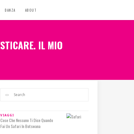
DANZA
ABOUT
STICARE. IL MIO
VIAGGI
Cose Che Nessuno Ti Dice Quando
Fai Un Safari In Botswana