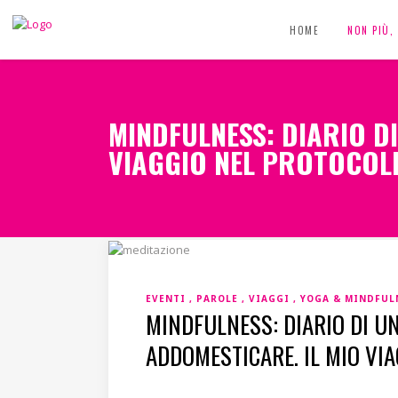
HOME
NON PIÙ
MINDFULNESS: DIARIO D
VIAGGIO NEL PROTOCOL
EVENTI
PAROLE
VIAGGI
YOGA & MINDFUL
MINDFULNESS: DIARIO DI U
ADDOMESTICARE. IL MIO VI