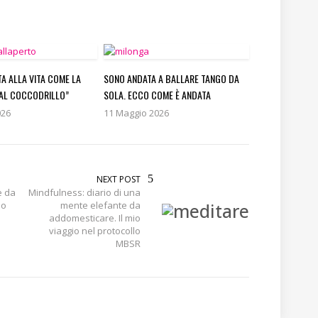
TA ALLA VITA COME LA
SONO ANDATA A BALLARE TANGO DA
AL COCCODRILLO”
SOLA. ECCO COME È ANDATA
026
11 Maggio 2026
NEXT POST
e da
Mindfulness: diario di una
lo
mente elefante da
addomesticare. Il mio
viaggio nel protocollo
MBSR