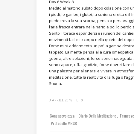
Day 6 Week 8
Medito al mattino subito dopo colazione con un 
i piedi, le gambe, i glutei, la schiena eretta e 
piede trova la sua scarpa, penso a personaggio p
l’aria fresca entrare nelle narici e poi lo perdo
Sento il torace espandersi e i rumori del cantie
movimenti fa il mio corpo nella quiete del dop
Forse mi si addormenta un po’ la gamba destra
tappeto. La mente pensa alla cura omeopatica per
guerra, altre soluzioni, forse sono inadeguata a
sono capace, uffa, giudizio, forse dovrei fare
una palestra per allenarsi e vivere in atmosfera
meditazione, tutte la reattività o la fuga o l’ag
Suona.
3 APRILE 2018
0
Consapevolezza
Diario Della Meditazione
Frances
Protocollo MBSR