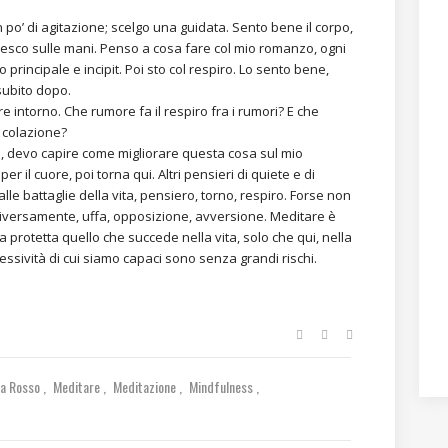
po’ di agitazione; scelgo una guidata. Sento bene il corpo,
il fresco sulle mani. Penso a cosa fare col mio romanzo, ogni
rincipale e incipit. Poi sto col respiro. Lo sento bene,
 subito dopo.
re intorno. Che rumore fa il respiro fra i rumori? E che
o colazione?
, devo capire come migliorare questa cosa sul mio
 il cuore, poi torna qui. Altri pensieri di quiete e di
lle battaglie della vita, pensiero, torno, respiro. Forse non
 diversamente, uffa, opposizione, avversione. Meditare è
 protetta quello che succede nella vita, solo che qui, nella
gressività di cui siamo capaci sono senza grandi rischi.
ca Rosso
Meditare
Meditazione
Mindfulness