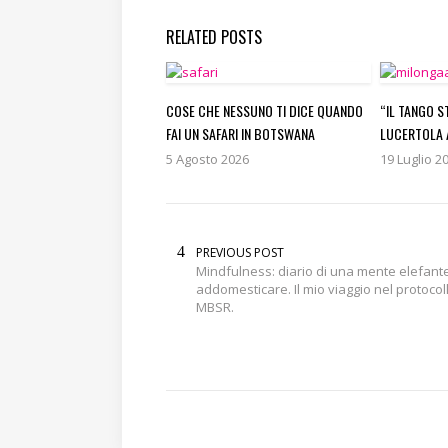
RELATED POSTS
COSE CHE NESSUNO TI DICE QUANDO
“IL TANGO S
FAI UN SAFARI IN BOTSWANA
LUCERTOLA 
5 Agosto 2026
19 Luglio 2
PREVIOUS POST
Mindfulness: diario di una mente elefant
addomesticare. Il mio viaggio nel protocol
MBSR.