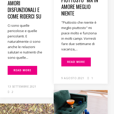
PIUTTOSTO” MA IN
AMORI
AMORE MEGLIO
DISFUNZIONALI E
NIENTE
COME RIDERCI SU
"Piuttosto che niente è
Ci sono quelle
meglio piuttosto" mi
pericolose e quelle
piace molto e funziona
pericolanti. E
in molti campi. Vorresti
naturalmente ci sono
fare due settimane di
anche le relazioni
vacanza,...
salutari e nutrienti che
sono quelle...
READ MORE
READ MORE
9 AGOSTO 2021
1
13 SETTEMBRE 2021
2