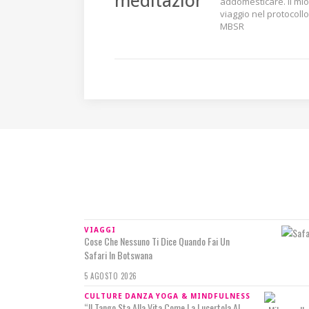
addomesticare. Il mio
viaggio nel protocollo
MBSR
IN RILIEVO
VIAGGI
Cose Che Nessuno Ti Dice Quando Fai Un
Safari In Botswana
5 AGOSTO 2026
CULTURE
DANZA
YOGA & MINDFULNESS
“Il Tango Sta Alla Vita Come La Lucertola Al