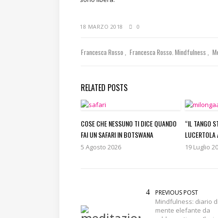
18 MARZO 2018
0
Francesca Rosso
Francesca Rosso. Mindfulness
M
RELATED POSTS
COSE CHE NESSUNO TI DICE QUANDO
“IL TANGO S
FAI UN SAFARI IN BOTSWANA
LUCERTOLA 
5 Agosto 2026
19 Luglio 2
PREVIOUS POST
Mindfulness: diario d
mente elefante da