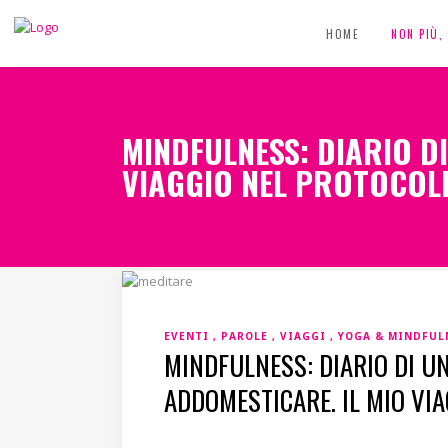
HOME
NON PIÙ
MINDFULNESS: DIARIO D
VIAGGIO NEL PROTOCOL
EVENTI
PAROLE
VIAGGI
YOGA & MINDFUL
MINDFULNESS: DIARIO DI U
ADDOMESTICARE. IL MIO VI