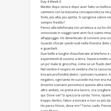
Day 4 Week 6
Medito dopo cena e dopo aver fatto un belliss
cammino con la massima consapevolezza nei pied
forte, più alta, piu spinta. Si sprigiona calore 
sempre freddo?
Penso alla telefonata con un’amica a cui ho chies
conosciute in viaggio tanti anni fa e siamo rim
all’appoggio. Ho dimenticato di scrivere una cos
Guardo sfocati i piedi nudi nella finestra. Belo so
e guardarli.
Due belle e lunghe chiacchierate al telefono e
esperimenti di cuscino a terra. Stasera metto u
un po’ male le ginocchia, come se un fluido de
Nel sentire il respiro mi sembra che la cassa to
trovare profondità dietro. I pensieri nuotano. A
negativo, ogni tanto mi succede ma non era m
(inserire scenario pessimo) e questa altra semp
altro ambito, se prima era lavoro, ora sceglie
qui. Dove vai? Si spezza la corda. Torno, ripa
troppo dentro, fatico a tornare e non so più da
Ho perso l’inizio, dove ero? Torno, vado. Pensie
sono libera.