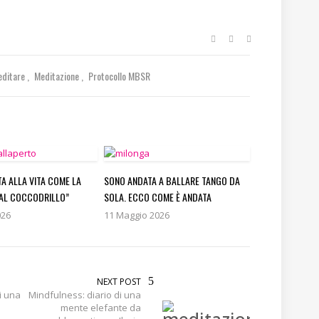
editare
Meditazione
Protocollo MBSR
TA ALLA VITA COME LA
SONO ANDATA A BALLARE TANGO DA
AL COCCODRILLO”
SOLA. ECCO COME È ANDATA
026
11 Maggio 2026
NEXT POST
i una
Mindfulness: diario di una
mente elefante da