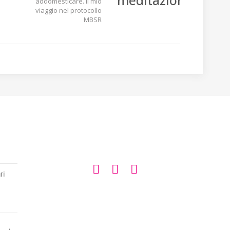
addomesticare. Il mio
viaggio nel protocollo
MBSR
SEGUIMI SU