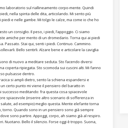
imo laboratorio sul riallineamento corpo-mente. Quindi
i, nella spinta delle dita, articolando. Mi sento più
nei piedi e nelle gambe. Mi tolgo le calze, ma come io che ho
to un consiglio. Il peso, i piedi, l’appoggio. Ci siamo
aste amiche per merito di un dromedario. Torna qui ai piedi
a. Passato. Stai qui, senti i piedi. Continuo. Cammino.
llevarli. Bello sentirli. Alzare bene e articolare la caviglia
 sono di nuovo a meditare seduta. Sto facendo diversi
na coperta ripiegata. Sto scomoda sui cuscini alti. Mi fanno
nso pulsasse dentro.
racica si ampli dietro, sento la schiena espandersi e
 un certo punto mi viene il pensiero del baratto in
ai successo meditando: fra questa cosa spiacevole
re spiacevole (inserire altro scenario di sofferenza in
re salute, ad esempio) meglio questa. Mente elefante torna
rto, torno. Quando sono in un pensiero sono già sempre
 dove sono partire. Appoggi, corpo, ah siamo già al respiro.
ri. Nuotano. Bello il silenzio. Forse oggi è troppo. Suona,