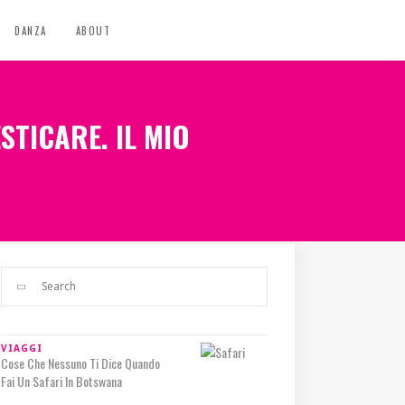
DANZA
ABOUT
STICARE. IL MIO
VIAGGI
Cose Che Nessuno Ti Dice Quando
Fai Un Safari In Botswana