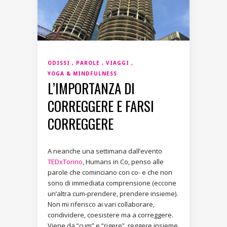
ODISSI
PAROLE
VIAGGI
YOGA & MINDFULNESS
L’IMPORTANZA DI
CORREGGERE E FARSI
CORREGGERE
A neanche una settimana dall’evento
TEDxTorino
, Humans in Co, penso alle
parole che cominciano con co- e che non
sono di immediata comprensione (eccone
un’altra cum-prendere, prendere insieme).
Non mi riferisco ai vari collaborare,
condividere, coesistere ma a correggere.
Viene da “cum” e “rigere”, reggere insieme.