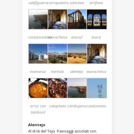
valefigueira
carrapateira
odeceixe
arrifana
costavicentina
evorachiesa
evora2
evora
monseraz
mertola
alentejo
evorachiesa
arroz con
cataplana
zambujeira
condominio
tamboril
Alentejo
Al di là del Tejo. Paesaggi assolati con