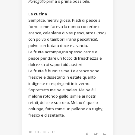
Portogallo
prima o prima possibile.
La cucina
Semplice, meravigliosa. Piatti di pesce al
forno come faceva la nonna con erbe e
arance, calaplana di vari pesci, arroz (riso)
con polvo o tamboril (rana pescatrice),
polvo con batata doce e arancia.
La frutta accompagna spesso carne e
pesce per dare un tocco di freschezza e
dolcezza ai sapori più austeri
La frutta è buonissima. Le arance sono
fresche e dissetanti in estate quanto
indigeste e respingenti in inverno.
Soprattutto meloa e melao. Meloa è il
melone rotondo giallo, simile ai nostri
retati, dolce e succoso. Melao è quello
oblungo, fatto come un pallone da rugby,
fresco e dissetante.
18 LUGLIO 2013