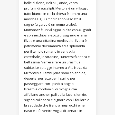
balle di fieno, cieli blu, onde, vento,
profumi di eucalipti. Mertola è un villaggio
tutto bianco in cui la chiesa è dentro una
moschea. Qui i mori hanno lasciato il
segno (algarve è un nome arabo).
Monsaraz è un villaggio in alto con 40 gradi
e sonnecchiosi negozi di sughero e lana.
Elvas è una cittadina medievale, Evora è
patrimonio dell’umanità ed è splendida
per il tempio romano in centro, la
cattedrale, le stradine, l’università antica e
bellissima. Verrei a fare un Erasmus
subito. Le spiagge intorno a Vila Nova da
Milfontes e Zambujeira sono splendide,
deserte, perfette per il surf o per
passeggiare con i piedi a bagno.
Il resto è condomini di cicogne che
affollano anche i pali della luce, silenzio,
signori col basco e signore con il foulard e
la saudade che ti entra negli occhi e nel
naso e ti fa venire voglia di tornare in