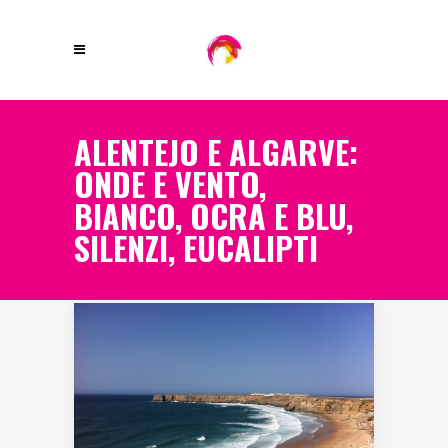
ALENTEJO E ALGARVE:
ONDE E VENTO,
BIANCO, OCRA E BLU,
SILENZI, EUCALIPTI