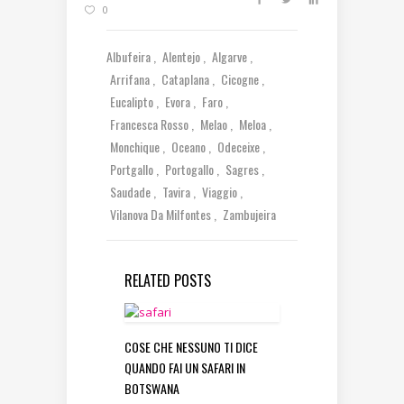
0
Albufeira
Alentejo
Algarve
Arrifana
Cataplana
Cicogne
Eucalipto
Evora
Faro
Francesca Rosso
Melao
Meloa
Monchique
Oceano
Odeceixe
Portgallo
Portogallo
Sagres
Saudade
Tavira
Viaggio
Vilanova Da Milfontes
Zambujeira
RELATED POSTS
COSE CHE NESSUNO TI DICE
QUANDO FAI UN SAFARI IN
BOTSWANA