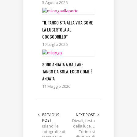
5 Agosto 2026
“IL TANGO STA ALLA VITA COME
LA LUCERTOLA AL
COCCODRILLO”
19 Luglio 2026
SONO ANDATA A BALLARE
TANGO DA SOLA. ECCO COME È
ANDATA
11 Maggio 2026
PREVIOUS
NEXT POST
POST
Diwali, festa
Island: le
della luce. E
fotografie di
Torino si
Maroesjka
illumina di