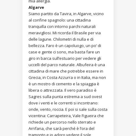
mia allergia.
Algarve
Siamo partito da Tavira, in Algarve, vicino
al confine spagnolo: una cittadina
tranquilla con intorno parchi naturali
meravigliosi. Mi ricorda il Brasile per via
delle lagune. Chilometri di nulla e di
bellezza. Faro è un capoluogo, un po’ di
case e gente ci sono, ma basta fare un
giro in barca sull’estuario per vedere gli
uccelli del parco naturale. Albufeira è una
cittadina di mare che potrebbe essere in
Grecia, in Costa Azzurra o in Italia, ma non
è un mostro di cemento e la spiaggia è
libera o attrezzata. Il vero paradiso è
Sagres sulla punta estrema a sud ovest
dove i venti e le correnti si incontrano:
onde, vento, roccia. E poi si sale sulla costa
vicentina: Carrapeteira, Vale Figueira che
richiede un percorso nello sterrato e
Arrifana, che sarà perché è l’ora del
tramonto e io adoro vedere il sole