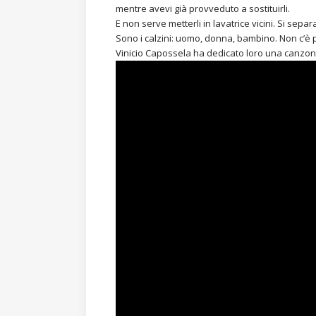
mentre avevi già provveduto a sostituirli.
E non serve metterli in lavatrice vicini. Si sep
Sono i calzini: uomo, donna, bambino. Non c’è 
Vinicio Capossela ha dedicato loro una canzo