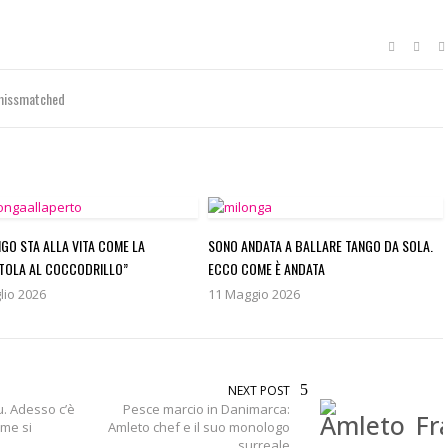
emissmatched
NGO STA ALLA VITA COME LA
SONO ANDATA A BALLARE TANGO DA SOLA.
TOLA AL COCCODRILLO”
ECCO COME È ANDATA
lio 2026
11 Maggio 2026
NEXT POST
u. Adesso c’è
Pesce marcio in Danimarca:
ome si
Amleto chef e il suo monologo
surreale