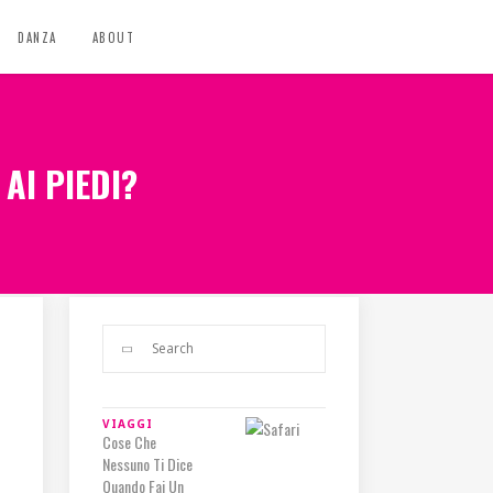
DANZA
ABOUT
AI PIEDI?
VIAGGI
Cose Che
Nessuno Ti Dice
Quando Fai Un