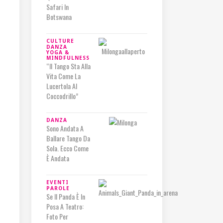
Safari In
Botswana
CULTURE
DANZA
YOGA &
MINDFULNESS
“Il Tango Sta Alla
Vita Come La
Lucertola Al
Coccodrillo”
DANZA
Sono Andata A
Ballare Tango Da
Sola. Ecco Come
È Andata
EVENTI
PAROLE
Se Il Panda È In
Posa A Teatro:
Foto Per