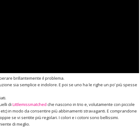
uperare brillantemente il problema.
ituzione sia semplice e indolore. E poi se uno ha le righe un po’ più spesse
ati.
elli di
Littlemissmatched
che nascono in trio e, volutamente con piccole
cuori, etc) in modo da consentire più abbinamenti stravaganti. E comprandone
ppie se vi sentite più regolari. I colori e i cotoni sono bellissimi.
niente di meglio.