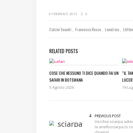
4 FEBBRAIO 2013
0
Calzini Soaiati
Francesca Rosso
Lavatrice
Littl
RELATED POSTS
COSE CHE NESSUNO TI DICE QUANDO FAI UN
“IL TA
SAFARI IN BOTSWANA
LUCER
5 Agosto 2026
19 Lug
PREVIOUS POST
Vecchia sciarpa adie
la anellosciarpa (o c
chiama)