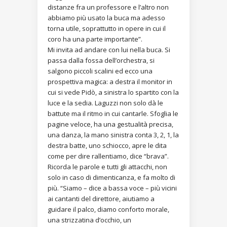
distanze fra un professore e l’altro non
abbiamo più usato la buca ma adesso
torna utile, soprattutto in opere in cui il
coro ha una parte importante”.
Mi invita ad andare con lui nella buca. Si
passa dalla fossa dell’orchestra, si
salgono piccoli scalini ed ecco una
prospettiva magica: a destra il monitor in
cui si vede Pidò, a sinistra lo spartito con la
luce e la sedia. Laguzzi non solo dà le
battute ma il ritmo in cui cantarle. Sfoglia le
pagine veloce, ha una gestualità precisa,
una danza, la mano sinistra conta 3, 2, 1, la
destra batte, uno schiocco, apre le dita
come per dire rallentiamo, dice “brava”.
Ricorda le parole e tutti gli attacchi, non
solo in caso di dimenticanza, e fa molto di
più. “Siamo – dice a bassa voce – più vicini
ai cantanti del direttore, aiutiamo a
guidare il palco, diamo conforto morale,
una strizzatina d’occhio, un