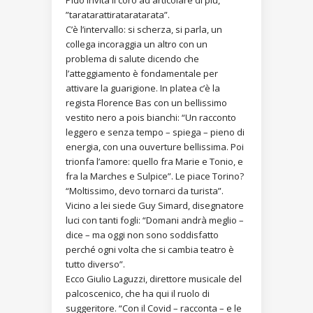
Pidò invita il coro ad articolare di più,
”taratarattirataratarata”.
C’è l’intervallo: si scherza, si parla, un
collega incoraggia un altro con un
problema di salute dicendo che
l’atteggiamento è fondamentale per
attivare la guarigione. In platea c’è la
regista Florence Bas con un bellissimo
vestito nero a pois bianchi: “Un racconto
leggero e senza tempo – spiega – pieno di
energia, con una ouverture bellissima. Poi
trionfa l’amore: quello fra Marie e Tonio, e
fra la Marches e Sulpice”. Le piace Torino?
“Moltissimo, devo tornarci da turista”.
Vicino a lei siede Guy Simard, disegnatore
luci con tanti fogli: “Domani andrà meglio –
dice – ma oggi non sono soddisfatto
perché ogni volta che si cambia teatro è
tutto diverso”.
Ecco Giulio Laguzzi, direttore musicale del
palcoscenico, che ha qui il ruolo di
suggeritore. “Con il Covid – racconta – e le