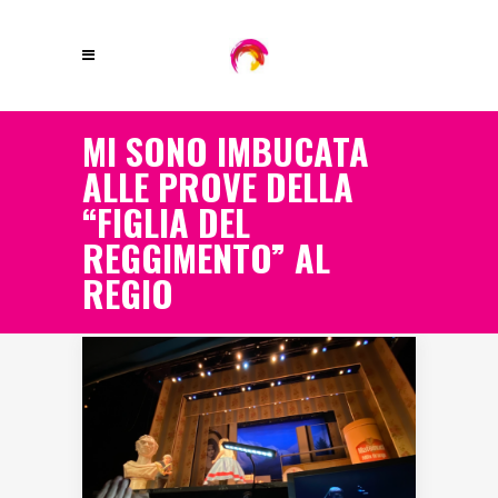
MI SONO IMBUCATA
ALLE PROVE DELLA
“FIGLIA DEL
REGGIMENTO” AL
REGIO