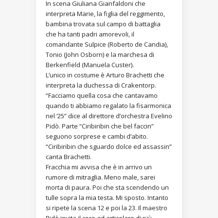
In scena Giuliana Gianfaldoni che
interpreta Marie, la figlia del reggimento,
bambina trovata sul campo di battaglia
che ha tanti padri amorevoli, il
comandante Sulpice (Roberto de Candia),
Tonio (John Osborn) e la marchesa di
Berkenfield (Manuela Custer).
L’unico in costume è Arturo Brachetti che
interpreta la duchessa di Crakentorp.
“Facciamo quella cosa che cantavamo
quando ti abbiamo regalato la fisarmonica
nel ‘25” dice al direttore d’orchestra Evelino
Pidò. Parte “Ciribiribin che bel faccin”
seguono sorprese e cambi d’abito.
“Ciribiribin che sguardo dolce ed assassin”
canta Brachetti.
Fracchia mi avvisa che è in arrivo un
rumore di mitraglia. Meno male, sarei
morta di paura. Poi che sta scendendo un
tulle sopra la mia testa. Mi sposto. Intanto
si ripete la scena 12 e poi la 23. Il maestro