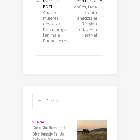
PREVIOUS
NEXT POST
POST
Conflitti, fede
Cuatro
e tanta
mujeres
amicizia al
descalzas:
Religion
l’afa mangia
Today Film
l’anima a
Festival
Buenos Aires
VIAGGI
Cose Che Nessuno Ti
Dice Quando Fai Un
Safari In Botswana