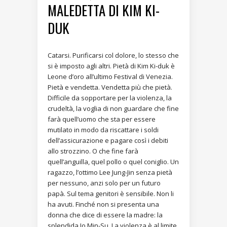
MALEDETTA DI KIM KI-
DUK
Catarsi. Purificarsi col dolore, lo stesso che
si è imposto agli altri. Pietà di Kim Ki-duk è
Leone d’oro all’ultimo Festival di Venezia.
Pietà e vendetta. Vendetta più che pietà.
Difficile da sopportare per la violenza, la
crudeltà, la voglia di non guardare che fine
farà quell’uomo che sta per essere
mutilato in modo da riscattare i soldi
dell’assicurazione e pagare così i debiti
allo strozzino. O che fine farà
quell’anguilla, quel pollo o quel coniglio. Un
ragazzo, l’ottimo Lee Jung-Jin senza pietà
per nessuno, anzi solo per un futuro
papà. Sul tema genitori è sensibile. Non li
ha avuti. Finché non si presenta una
donna che dice di essere la madre: la
splendida Jo Min-Su. La violenza è al limite