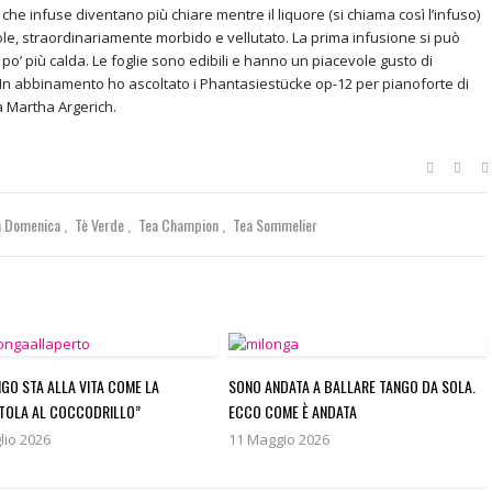
lie che infuse diventano più chiare mentre il liquore (si chiama così l’infuso)
vole, straordinariamente morbido e vellutato. La prima infusione si può
po’ più calda. Le foglie sono edibili e hanno un piacevole gusto di
o. In abbinamento ho ascoltato i Phantasiestücke op-12 per pianoforte di
 Martha Argerich.
la Domenica
Tè Verde
Tea Champion
Tea Sommelier
NGO STA ALLA VITA COME LA
SONO ANDATA A BALLARE TANGO DA SOLA.
TOLA AL COCCODRILLO”
ECCO COME È ANDATA
lio 2026
11 Maggio 2026