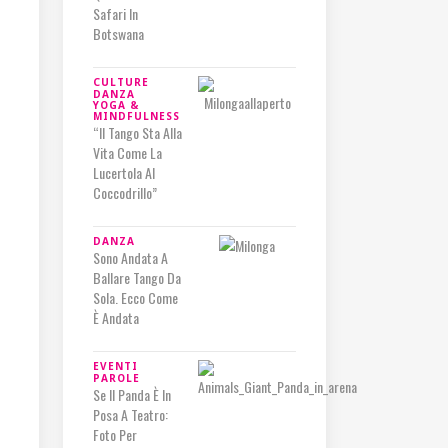
Safari In
Botswana
CULTURE
DANZA
YOGA &
MINDFULNESS
“Il Tango Sta Alla
Vita Come La
Lucertola Al
Coccodrillo”
DANZA
Sono Andata A
Ballare Tango Da
Sola. Ecco Come
È Andata
EVENTI
PAROLE
Se Il Panda È In
Posa A Teatro:
Foto Per