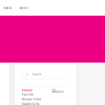
DANZA
ABOUT
VIAGGI
Cose Che
Nessuno Ti Dice
Quando Fai Un