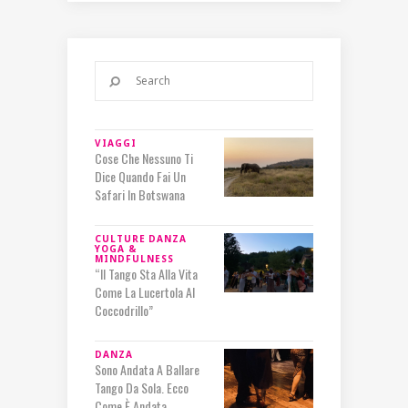
VIAGGI
Cose Che Nessuno Ti
Dice Quando Fai Un
Safari In Botswana
CULTURE
DANZA
YOGA &
MINDFULNESS
“Il Tango Sta Alla Vita
Come La Lucertola Al
Coccodrillo”
DANZA
Sono Andata A Ballare
Tango Da Sola. Ecco
Come È Andata