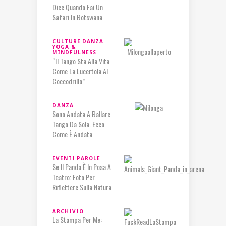
Dice Quando Fai Un
Safari In Botswana
CULTURE
DANZA
YOGA &
MINDFULNESS
“Il Tango Sta Alla Vita
Come La Lucertola Al
Coccodrillo”
DANZA
Sono Andata A Ballare
Tango Da Sola. Ecco
Come È Andata
EVENTI
PAROLE
Se Il Panda È In Posa A
Teatro: Foto Per
Riflettere Sulla Natura
ARCHIVIO
La Stampa Per Me: