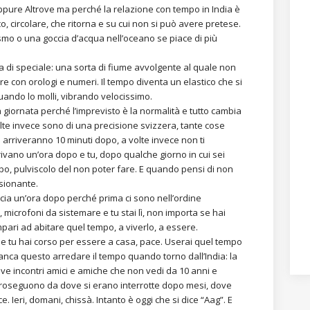
ppure Altrove ma perché la relazione con tempo in India è
, circolare, che ritorna e su cui non si può avere pretese.
smo o una goccia d’acqua nell’oceano se piace di più
 di speciale: una sorta di fiume avvolgente al quale non
 con orologi e numeri. Il tempo diventa un elastico che si
quando lo molli, vibrando velocissimo.
 giornata perché l’imprevisto è la normalità e tutto cambia
te invece sono di una precisione svizzera, tante cose
e arriveranno 10 minuti dopo, a volte invece non ti
ivano un’ora dopo e tu, dopo qualche giorno in cui sei
mpo, pulviscolo del non poter fare. E quando pensi di non
ssionante.
ncia un’ora dopo perché prima ci sono nell’ordine
 microfoni da sistemare e tu stai lì, non importa se hai
pari ad abitare quel tempo, a viverlo, a essere.
 e tu hai corso per essere a casa, pace. Userai quel tempo
anca questo arredare il tempo quando torno dall’India: la
ve incontri amici e amiche che non vedi da 10 anni e
e proseguono da dove si erano interrotte dopo mesi, dove
 Ieri, domani, chissà. Intanto è oggi che si dice “Aag”. E