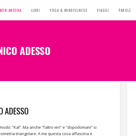
, NON ANCORA
LIBRI
YOGA & MINDFULNESS
VIAGGI
PAROLE
UNICO ADESSO
CO ADESSO
 modo: “Kal”. Ma anche “l’altro ieri” e “dopodomani” si
eometria triangolare. A me questa cosa affascina e