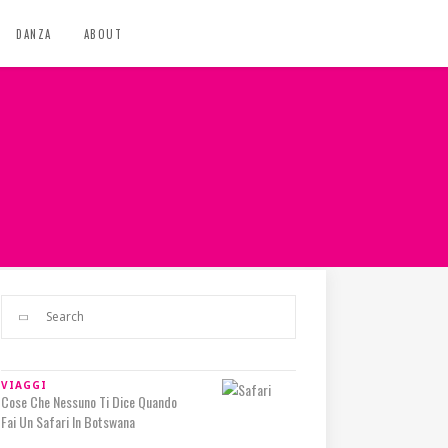
DANZA
ABOUT
VIAGGI
Cose Che Nessuno Ti Dice Quando
Fai Un Safari In Botswana