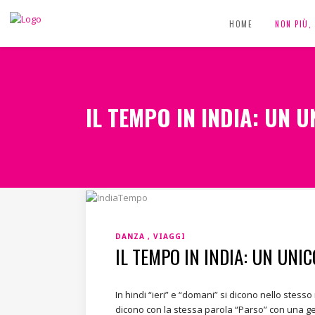
HOME
NON PIÙ
IL TEMPO IN INDIA: UN 
DANZA
VIAGGI
IL TEMPO IN INDIA: UN UNI
In hindi “ieri” e “domani” si dicono nello stesso
dicono con la stessa parola “Parso” con una g