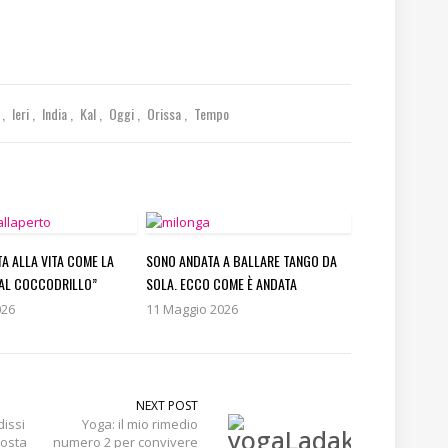
e
Ieri
India
Kal
Oggi
Orissa
Tempo
TA ALLA VITA COME LA
SONO ANDATA A BALLARE TANGO DA
AL COCCODRILLO”
SOLA. ECCO COME È ANDATA
026
11 Maggio 2026
NEXT POST
dissi
Yoga: il mio rimedio
posta
numero 2 per convivere