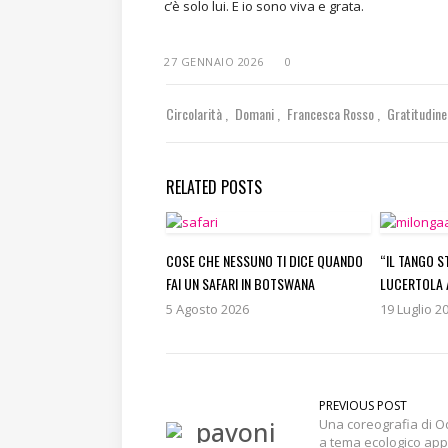
c’è solo lui. E io sono viva e grata.
27 GENNAIO 2026
0
Circolarità
Domani
Francesca Rosso
Gratitudin
RELATED POSTS
COSE CHE NESSUNO TI DICE QUANDO
“IL TANGO S
FAI UN SAFARI IN BOTSWANA
LUCERTOLA 
5 Agosto 2026
19 Luglio 2
PREVIOUS POST
Una coreografia di O
a tema ecologico ap