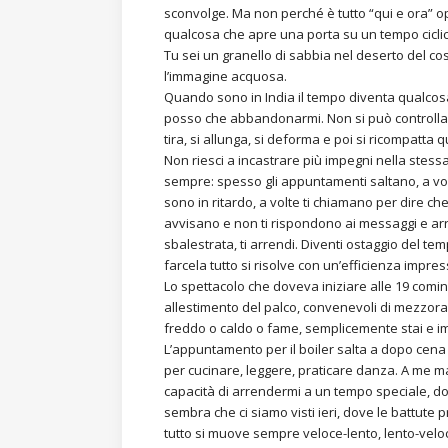
sconvolge. Ma non perché è tutto “qui e ora” o
qualcosa che apre una porta su un tempo ciclico
Tu sei un granello di sabbia nel deserto del co
l’immagine acquosa.
Quando sono in India il tempo diventa qualcosa
posso che abbandonarmi. Non si può controllare
tira, si allunga, si deforma e poi si ricompatta 
Non riesci a incastrare più impegni nella stessa
sempre: spesso gli appuntamenti saltano, a vol
sono in ritardo, a volte ti chiamano per dire ch
avvisano e non ti rispondono ai messaggi e arr
sbalestrata, ti arrendi. Diventi ostaggio del te
farcela tutto si risolve con un’efficienza impre
Lo spettacolo che doveva iniziare alle 19 comi
allestimento del palco, convenevoli di mezzora,
freddo o caldo o fame, semplicemente stai e im
L’appuntamento per il boiler salta a dopo cena
per cucinare, leggere, praticare danza. A me m
capacità di arrendermi a un tempo speciale, do
sembra che ci siamo visti ieri, dove le battut
tutto si muove sempre veloce-lento, lento-veloce.