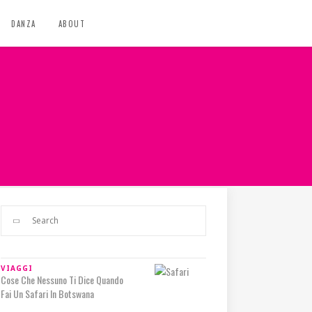
DANZA
ABOUT
VIAGGI
Cose Che Nessuno Ti Dice Quando
Fai Un Safari In Botswana