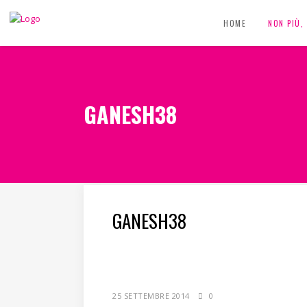
HOME
NON PIÙ
GANESH38
GANESH38
25 SETTEMBRE 2014
0