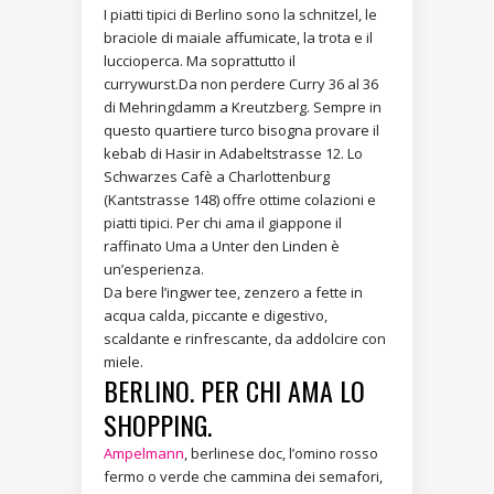
I piatti tipici di Berlino sono la schnitzel, le
braciole di maiale affumicate, la trota e il
luccioperca. Ma soprattutto il
currywurst.Da non perdere Curry 36 al 36
di Mehringdamm a Kreutzberg. Sempre in
questo quartiere turco bisogna provare il
kebab di Hasir in Adabeltstrasse 12. Lo
Schwarzes Cafè a Charlottenburg
(Kantstrasse 148) offre ottime colazioni e
piatti tipici. Per chi ama il giappone il
raffinato Uma a Unter den Linden è
un’esperienza.
Da bere l’ingwer tee, zenzero a fette in
acqua calda, piccante e digestivo,
scaldante e rinfrescante, da addolcire con
miele.
BERLINO. PER CHI AMA LO
SHOPPING.
Ampelmann
, berlinese doc, l’omino rosso
fermo o verde che cammina dei semafori,