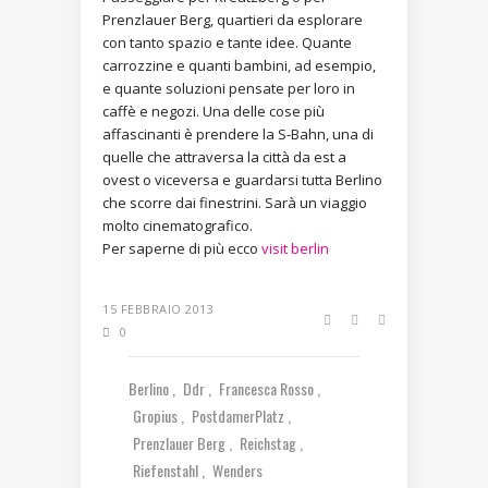
Prenzlauer Berg, quartieri da esplorare
con tanto spazio e tante idee. Quante
carrozzine e quanti bambini, ad esempio,
e quante soluzioni pensate per loro in
caffè e negozi. Una delle cose più
affascinanti è prendere la S-Bahn, una di
quelle che attraversa la città da est a
ovest o viceversa e guardarsi tutta Berlino
che scorre dai finestrini. Sarà un viaggio
molto cinematografico.
Per saperne di più ecco
visit berlin
15 FEBBRAIO 2013
0
Berlino
Ddr
Francesca Rosso
Gropius
PostdamerPlatz
Prenzlauer Berg
Reichstag
Riefenstahl
Wenders