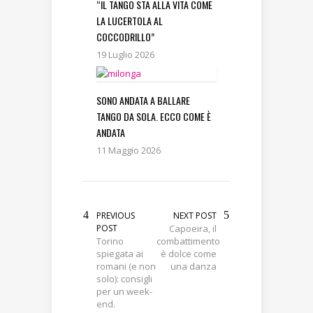
“IL TANGO STA ALLA VITA COME
LA LUCERTOLA AL
COCCODRILLO”
19 Luglio 2026
SONO ANDATA A BALLARE
TANGO DA SOLA. ECCO COME È
ANDATA
11 Maggio 2026
PREVIOUS
NEXT POST
POST
Capoeira, il
Torino
combattimento
spiegata ai
è dolce come
romani (e non
una danza
solo): consigli
per un week-
end.