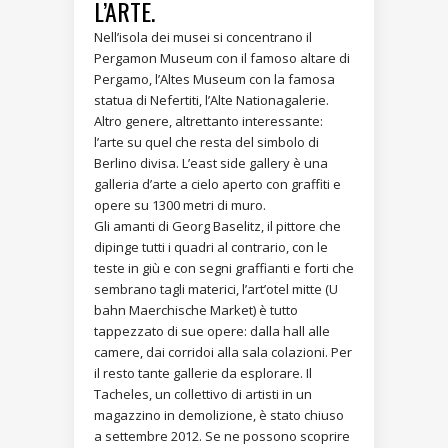
L’ARTE.
Nell’isola dei musei si concentrano il
Pergamon Museum con il famoso altare di
Pergamo, l’Altes Museum con la famosa
statua di Nefertiti, l’Alte Nationagalerie.
Altro genere, altrettanto interessante:
l’arte su quel che resta del simbolo di
Berlino divisa. L’east side gallery è una
galleria d’arte a cielo aperto con graffiti e
opere su 1300 metri di muro.
Gli amanti di Georg Baselitz, il pittore che
dipinge tutti i quadri al contrario, con le
teste in giù e con segni graffianti e forti che
sembrano tagli materici, l’art’otel mitte (U
bahn Maerchische Market) è tutto
tappezzato di sue opere: dalla hall alle
camere, dai corridoi alla sala colazioni. Per
il resto tante gallerie da esplorare. Il
Tacheles, un collettivo di artisti in un
magazzino in demolizione, è stato chiuso
a settembre 2012. Se ne possono scoprire