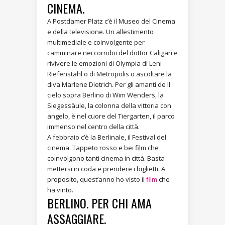
CINEMA.
A Postdamer Platz c’è il Museo del Cinema
e della televisione. Un allestimento
multimediale e coinvolgente per
camminare nei corridoi del dottor Caligari e
rivivere le emozioni di Olympia di Leni
Riefenstahl o di Metropolis o ascoltare la
diva Marlene Dietrich. Per gli amanti de Il
cielo sopra Berlino di Wim Wenders, la
Siegessäule, la colonna della vittoria con
angelo, è nel cuore del Tiergarten, il parco
immenso nel centro della città.
A febbraio c’è la Berlinale, il Festival del
cinema. Tappeto rosso e bei film che
coinvolgono tanti cinema in città. Basta
mettersi in coda e prendere i biglietti. A
proposito, quest’anno ho visto il
film
che
ha vinto.
BERLINO. PER CHI AMA
ASSAGGIARE.