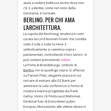
aiuta a vedere bellezza anche dove non
c’è. E a
Berlino
, come nel resto della
Germania, è normale.
BERLINO. PER CHI AMA
L’ARCHITETTURA.
La cupola del Reichstag, struttura in vetri
curata da Lord Norman Foster che scintilla
sotto il sole e sotto la neve. E
simbolicamente si cammina sopra i
parlamentari, controllando il loro lavoro. Si
può visitare prenotando
online
.
La Porta di Brandeburgo, simbolo di
Berlino
con la quadriga sopra. Si affaccia
su Pariser Platz, elegante piazza in cui
cercare di entrare alla DZ Bank per
ammirare la sala conferenze a forma di
creatura marina progettata da Frank
Gehry. Vicino c’è l’Holocaust Mahnmal,
Denkmal fuer di Ermordeten Juden
Europas, Monumento alle vittime ebree in