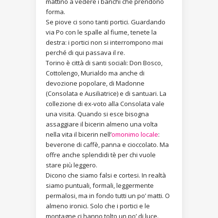
mattino a vedere i banchi che prendono
forma.
Se piove ci sono tanti portici. Guardando
via Po con le spalle al fiume, tenete la
destra: i portici non si interrompono mai
perché di qui passava il re.
Torino è città di santi sociali: Don Bosco,
Cottolengo, Murialdo ma anche di
devozione popolare, di Madonne
(Consolata e Ausiliatrice) e di santuari. La
collezione di ex-voto alla Consolata vale
una visita. Quando si esce bisogna
assaggiare il bicerin almeno una volta
nella vita il bicerin nell’
omonimo locale
:
beverone di caffè, panna e cioccolato. Ma
offre anche splendidi tè per chi vuole
stare più leggero.
Dicono che siamo falsi e cortesi. In realtà
siamo puntuali, formali, leggermente
permalosi, ma in fondo tutti un po’ matti. O
almeno ironici. Solo che i portici e le
montagne ci hanno tolto un po’ di luce.