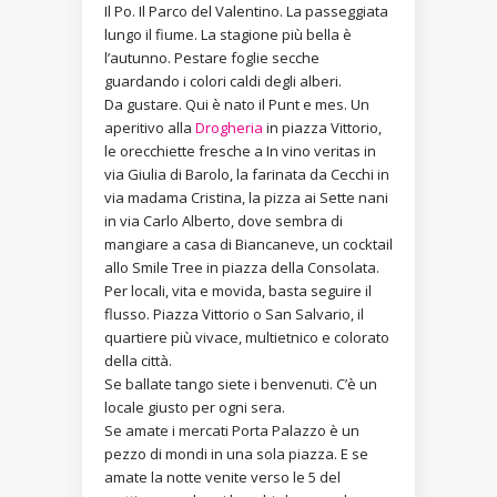
Il Po. Il Parco del Valentino. La passeggiata
lungo il fiume. La stagione più bella è
l’autunno. Pestare foglie secche
guardando i colori caldi degli alberi.
Da gustare. Qui è nato il Punt e mes. Un
aperitivo alla
Drogheria
in piazza Vittorio,
le orecchiette fresche a In vino veritas in
via Giulia di Barolo, la farinata da Cecchi in
via madama Cristina, la pizza ai Sette nani
in via Carlo Alberto, dove sembra di
mangiare a casa di Biancaneve, un cocktail
allo Smile Tree in piazza della Consolata.
Per locali, vita e movida, basta seguire il
flusso. Piazza Vittorio o San Salvario, il
quartiere più vivace, multietnico e colorato
della città.
Se ballate tango siete i benvenuti. C’è un
locale giusto per ogni sera.
Se amate i mercati Porta Palazzo è un
pezzo di mondi in una sola piazza. E se
amate la notte venite verso le 5 del