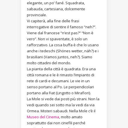
elegante, un po’ fané. Squadrata,
sabauda, cartesiana, dolcemente
provinciale.
Vi capiterà, alla fine delle frasi
interrogative di sentire il famoso “neh?”.
Viene dal francese “n’est pas?” “Non è
vero”. Non vi spaventate, è solo un
rafforzativo. La cosa buffa è che lo usano
anche i tedeschi (Shönes wetter, näh?) e i
brasiliani (Vamos juntos, neh?). Siamo
molto cittadini del mondo.
La pianta della città è quadrata. Era una
città romana e le è rimasto l’impianto di
rete di cardi e decumani. Le vie in un
senso portano al Po. Le perpendicolari
portano alla Fiat (Lingotto o Mirafiori).
La Mole si vede dai posti più strani. Non la
vedi quando sei sotto ma la vedi da via
Ormea. Misteri sabaudi. Nella Mole c’è il
Museo del Cinema
, molto amato
soprattutto dai non cinefili perché