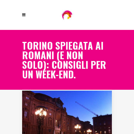
TORINO SPIEGATA AI
ROMANI (E NON
SOLO): CONSIGLI PER
UN WEEK-END.