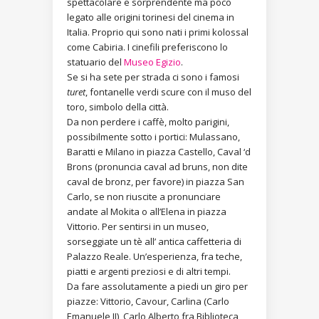
spettacolare e sorprendente ma poco
legato alle origini torinesi del cinema in
Italia. Proprio qui sono nati i primi kolossal
come Cabiria. I cinefili preferiscono lo
statuario del
Museo Egizio
.
Se si ha sete per strada ci sono i famosi
turet
, fontanelle verdi scure con il muso del
toro, simbolo della città.
Da non perdere i caffè, molto parigini,
possibilmente sotto i portici: Mulassano,
Baratti e Milano in piazza Castello, Caval ‘d
Brons (pronuncia caval ad bruns, non dite
caval de bronz, per favore) in piazza San
Carlo, se non riuscite a pronunciare
andate al Mokita o all’Elena in piazza
Vittorio. Per sentirsi in un museo,
sorseggiate un tè all’ antica caffetteria di
Palazzo Reale. Un’esperienza, fra teche,
piatti e argenti preziosi e di altri tempi.
Da fare assolutamente a piedi un giro per
piazze: Vittorio, Cavour, Carlina (Carlo
Emanuele II), Carlo Alberto fra Biblioteca