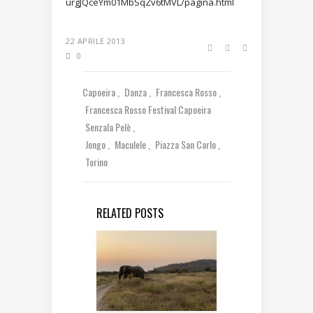
urgJQceYm01MbSqZv6tMVL/pagina.html
22 APRILE 2013
0
Capoeira
Danza
Francesca Rosso
Francesca Rosso Festival Capoeira
Senzala Pelè
Jongo
Maculele
Piazza San Carlo
Torino
RELATED POSTS