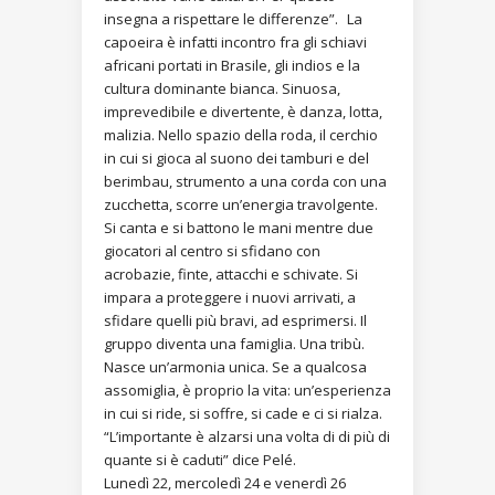
insegna a rispettare le differenze”. La
capoeira è infatti incontro fra gli schiavi
africani portati in Brasile, gli indios e la
cultura dominante bianca. Sinuosa,
imprevedibile e divertente, è danza, lotta,
malizia. Nello spazio della roda, il cerchio
in cui si gioca al suono dei tamburi e del
berimbau, strumento a una corda con una
zucchetta, scorre un’energia travolgente.
Si canta e si battono le mani mentre due
giocatori al centro si sfidano con
acrobazie, finte, attacchi e schivate. Si
impara a proteggere i nuovi arrivati, a
sfidare quelli più bravi, ad esprimersi. Il
gruppo diventa una famiglia. Una tribù.
Nasce un’armonia unica. Se a qualcosa
assomiglia, è proprio la vita: un’esperienza
in cui si ride, si soffre, si cade e ci si rialza.
“L’importante è alzarsi una volta di di più di
quante si è caduti” dice Pelé.
Lunedì 22, mercoledì 24 e venerdì 26