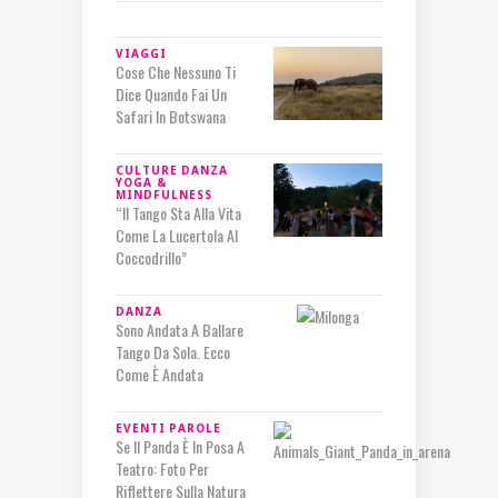
VIAGGI
Cose Che Nessuno Ti
Dice Quando Fai Un
Safari In Botswana
CULTURE
DANZA
YOGA &
MINDFULNESS
“Il Tango Sta Alla Vita
Come La Lucertola Al
Coccodrillo”
DANZA
Sono Andata A Ballare
Tango Da Sola. Ecco
Come È Andata
EVENTI
PAROLE
Se Il Panda È In Posa A
Teatro: Foto Per
Riflettere Sulla Natura