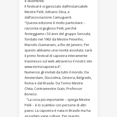
e divertente.
Il festival è organizzato dall’instancabile
Mestre Pelé, Adriano Silva, e
dall’associazione Camuguerè.
“Questa edizione è molto particolare –
racconta orgoglioso Pelé, perché
festeggiamo i 50 anni del gruppo Senzala,
fondato nel 1963 da Mestre Peixinho,
Marcelo Guimaraes, a Rio de Janeiro. Per
questo abbiamo una novità assoluta: sarà
il primo festival di capoeira interamente
trasmesso sul web attraverso il nostro sito
www.torinocapoeira.it”.
Numerosi gli invitati da tutto il mondo. Da
Amsterdam, Stoccolma, Ginevra, Belgrado,
Roma e dal Brasile. Da Torino Mestre
Chita, Contramestre Guto, Professor
Boneco.
“La cosa più importante – spiega Mestre
Pelé – è lo scambio con persone di altri
paesi. La capoeira è nata in Brasile ma ha
assorbito varie culture. Per questo