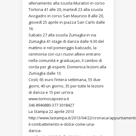
allenamento alla scuola Muratori in corso
Tortona 41 alle 20, martedì 23 alla scuola
Avogadro in corso San Maurizio 8 alle 20,
giovedì 25 aprile in piazza San Carlo dalle
16.
Sabato 27 alla scuola Zumaglia in via
Zumaglia 41 stage di danza dalle 9.30 del
mattino e nel pomeriggio batizado, la
cerimonia con cui i nuovi allievi entrano
nella comunità e graduaçao, il cambio di
corda per gli esperti. Domenica lezioni alla
Zumaglia dalle 13.
Costi; 65 euro l’intera settimana, 55 due
giorni, 40 un giorno, 35 per tutte le lezioni
di danza e 15 per un’ora.
www.torinocapoeira.it
346 8946880-377 3018427
La Stampa 22 aprile 2013
http://www.lastampa.it/2013/04/22/cronaca/appuntamenti
il-combattimento-e-dolce-come-una-
danza-