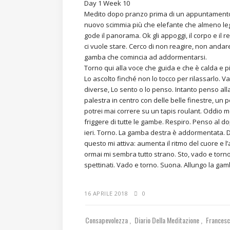
Day 1 Week 10
Medito dopo pranzo prima di un appuntamento 
nuovo scimmia più che elefante che almeno legat
gode il panorama. Ok gli appoggi, il corpo e il r
ci vuole stare. Cerco di non reagire, non anda
gamba che comincia ad addormentarsi.
Torno qui alla voce che guida e che è calda e pi
Lo ascolto finché non lo tocco per rilassarlo. Va
diverse, Lo sento o lo penso. Intanto penso all
palestra in centro con delle belle finestre, un
potrei mai correre su un tapis roulant. Oddio m
friggere di tutte le gambe. Respiro. Penso al d
ieri. Torno. La gamba destra è addormentata. D
questo mi attiva: aumenta il ritmo del cuore e l
ormai mi sembra tutto strano. Sto, vado e torno 
spettinati. Vado e torno. Suona. Allungo la gam
16 APRILE 2018
0
Consapevolezza
Diario Della Meditazione
Frances