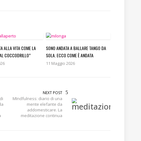
TA ALLA VITA COME LA
SONO ANDATA A BALLARE TANGO DA
AL COCCODRILLO”
SOLA. ECCO COME È ANDATA
026
11 Maggio 2026
NEXT POST
di
MIndfulness: diario di una
da
mente elefante da
addomesticare. La
a
meditazione continua