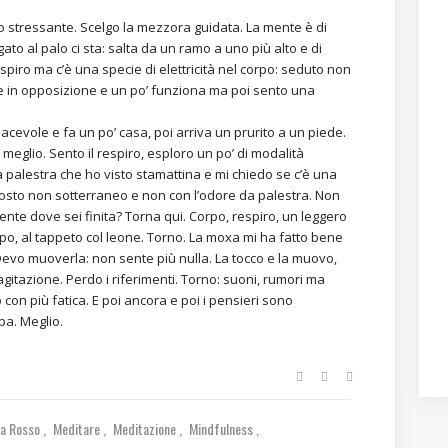
stressante. Scelgo la mezzora guidata. La mente è di
o al palo ci sta: salta da un ramo a uno più alto e di
espiro ma c’è una specie di elettricità nel corpo: seduto non
re in opposizione e un po’ funziona ma poi sento una
acevole e fa un po’ casa, poi arriva un prurito a un piede.
 meglio. Sento il respiro, esploro un po’ di modalità
a palestra che ho visto stamattina e mi chiedo se c’è una
 posto non sotterraneo e non con l’odore da palestra. Non
ente dove sei finita? Torna qui. Corpo, respiro, un leggero
opo, al tappeto col leone. Torno. La moxa mi ha fatto bene
evo muoverla: non sente più nulla. La tocco e la muovo,
’agitazione. Perdo i riferimenti. Torno: suoni, rumori ma
con più fatica. E poi ancora e poi i pensieri sono
ba. Meglio.
ca Rosso
Meditare
Meditazione
Mindfulness