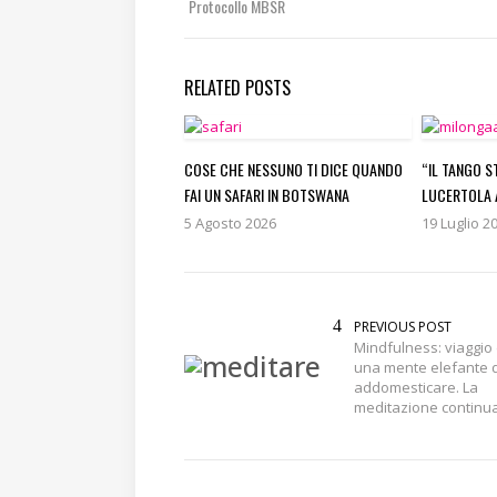
Protocollo MBSR
RELATED POSTS
COSE CHE NESSUNO TI DICE QUANDO
“IL TANGO S
FAI UN SAFARI IN BOTSWANA
LUCERTOLA 
5 Agosto 2026
19 Luglio 2
PREVIOUS POST
Mindfulness: viaggio 
una mente elefante 
addomesticare. La
meditazione continu