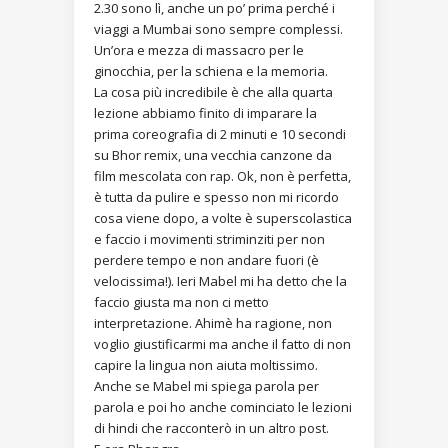
2.30 sono lì, anche un po’ prima perché i
viaggi a Mumbai sono sempre complessi.
Un’ora e mezza di massacro per le
ginocchia, per la schiena e la memoria.
La cosa più incredibile è che alla quarta
lezione abbiamo finito di imparare la
prima coreografia di 2 minuti e 10 secondi
su Bhor remix, una vecchia canzone da
film mescolata con rap. Ok, non è perfetta,
è tutta da pulire e spesso non mi ricordo
cosa viene dopo, a volte è superscolastica
e faccio i movimenti striminziti per non
perdere tempo e non andare fuori (è
velocissima!). Ieri Mabel mi ha detto che la
faccio giusta ma non ci metto
interpretazione. Ahimè ha ragione, non
voglio giustificarmi ma anche il fatto di non
capire la lingua non aiuta moltissimo.
Anche se Mabel mi spiega parola per
parola e poi ho anche cominciato le lezioni
di hindi che racconterò in un altro post.