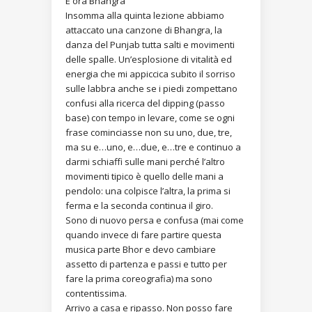
E ora Bhangra
Insomma alla quinta lezione abbiamo
attaccato una canzone di Bhangra, la
danza del Punjab tutta salti e movimenti
delle spalle. Un’esplosione di vitalità ed
energia che mi appiccica subito il sorriso
sulle labbra anche se i piedi zompettano
confusi alla ricerca del dipping (passo
base) con tempo in levare, come se ogni
frase cominciasse non su uno, due, tre,
ma su e…uno, e…due, e…tre e continuo a
darmi schiaffi sulle mani perché l’altro
movimenti tipico è quello delle mani a
pendolo: una colpisce l’altra, la prima si
ferma e la seconda continua il giro.
Sono di nuovo persa e confusa (mai come
quando invece di fare partire questa
musica parte Bhor e devo cambiare
assetto di partenza e passi e tutto per
fare la prima coreografia) ma sono
contentissima.
Arrivo a casa e ripasso. Non posso fare