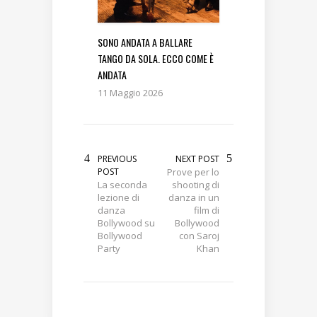
SONO ANDATA A BALLARE
TANGO DA SOLA. ECCO COME È
ANDATA
11 Maggio 2026
PREVIOUS
NEXT POST
POST
Prove per lo
La seconda
shooting di
lezione di
danza in un
danza
film di
Bollywood su
Bollywood
Bollywood
con Saroj
Party
Khan