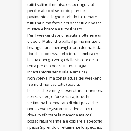
tutti i salti (e il menisco rotto ringrazia)
perché abito al secondo piano e il
pavimento di legno morbido fa tremare
tutti i muri ma faccio dei passetti e ripasso
musica e braccia e tutto il resto.
Per il weekend sono riuscita a ottenere un
video di Mabel che balla il primo minuto di
bhangra (una meraviglia, una donna tutta
fianchi e potenza della terra, sembra che
la sua energia venga dalle viscere della
terra per esplodere in una magia
incantantoria sensuale e arcaica).
Non voleva. ma con la scusa del weekend
(se no dimentico tutto) eccola.
Lei dice che è meglio esercitare la memoria
senza video, e forse ha ragione. In
settimana ho imparato di più i pezzi che
non avevo registrato in video e in cui
dovevo sforzare la memoria ma così
posso riguardarmela e copiare a specchio
i passi (riprendo direttamente lo specchio,