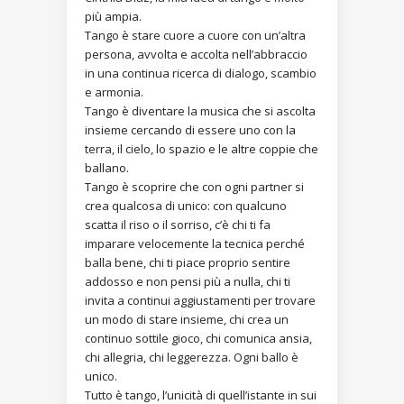
più ampia.
Tango è stare cuore a cuore con un’altra
persona, avvolta e accolta nell’abbraccio
in una continua ricerca di dialogo, scambio
e armonia.
Tango è diventare la musica che si ascolta
insieme cercando di essere uno con la
terra, il cielo, lo spazio e le altre coppie che
ballano.
Tango è scoprire che con ogni partner si
crea qualcosa di unico: con qualcuno
scatta il riso o il sorriso, c’è chi ti fa
imparare velocemente la tecnica perché
balla bene, chi ti piace proprio sentire
addosso e non pensi più a nulla, chi ti
invita a continui aggiustamenti per trovare
un modo di stare insieme, chi crea un
continuo sottile gioco, chi comunica ansia,
chi allegria, chi leggerezza. Ogni ballo è
unico.
Tutto è tango, l’unicità di quell’istante in sui