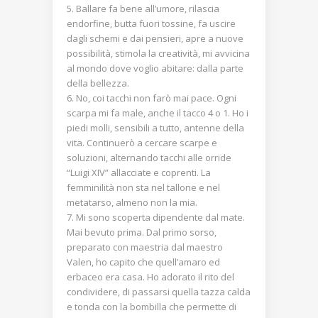
Ballare fa bene all’umore, rilascia
endorfine, butta fuori tossine, fa uscire
dagli schemi e dai pensieri, apre a nuove
possibilità, stimola la creatività, mi avvicina
al mondo dove voglio abitare: dalla parte
della bellezza.
No, coi tacchi non farò mai pace. Ogni
scarpa mi fa male, anche il tacco 4 o 1. Ho i
piedi molli, sensibili a tutto, antenne della
vita. Continuerò a cercare scarpe e
soluzioni, alternando tacchi alle orride
“Luigi XIV” allacciate e coprenti. La
femminilità non sta nel tallone e nel
metatarso, almeno non la mia.
Mi sono scoperta dipendente dal mate.
Mai bevuto prima. Dal primo sorso,
preparato con maestria dal maestro
Valen, ho capito che quell’amaro ed
erbaceo era casa. Ho adorato il rito del
condividere, di passarsi quella tazza calda
e tonda con la bombilla che permette di