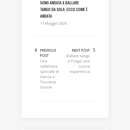
SONO ANDATA A BALLARE
TANGO DA SOLA. ECCO COME È
ANDATA
11 Maggio 2026
PREVIOUS
NEXT POST
POST
Ballare tango
Una
a Praga: una
settimana
nuova
speciale di
esperienza
danza a
Tuscania.
Grazie