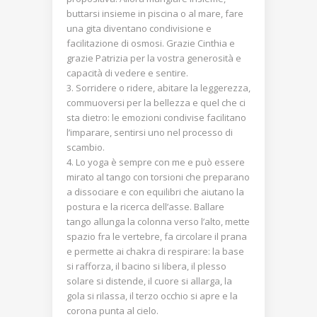
buttarsi insieme in piscina o al mare, fare
una gita diventano condivisione e
facilitazione di osmosi. Grazie Cinthia e
grazie Patrizia per la vostra generosità e
capacità di vedere e sentire.
Sorridere o ridere, abitare la leggerezza,
commuoversi per la bellezza e quel che ci
sta dietro: le emozioni condivise facilitano
l’imparare, sentirsi uno nel processo di
scambio.
Lo yoga è sempre con me e può essere
mirato al tango con torsioni che preparano
a dissociare e con equilibri che aiutano la
postura e la ricerca dell’asse. Ballare
tango allunga la colonna verso l’alto, mette
spazio fra le vertebre, fa circolare il prana
e permette ai chakra di respirare: la base
si rafforza, il bacino si libera, il plesso
solare si distende, il cuore si allarga, la
gola si rilassa, il terzo occhio si apre e la
corona punta al cielo.