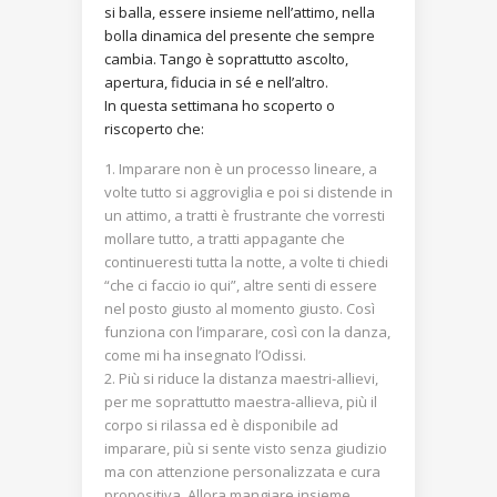
si balla, essere insieme nell’attimo, nella
bolla dinamica del presente che sempre
cambia. Tango è soprattutto ascolto,
apertura, fiducia in sé e nell’altro.
In questa settimana ho scoperto o
riscoperto che:
Imparare non è un processo lineare, a
volte tutto si aggroviglia e poi si distende in
un attimo, a tratti è frustrante che vorresti
mollare tutto, a tratti appagante che
continueresti tutta la notte, a volte ti chiedi
“che ci faccio io qui”, altre senti di essere
nel posto giusto al momento giusto. Così
funziona con l’imparare, così con la danza,
come mi ha insegnato l’Odissi.
Più si riduce la distanza maestri-allievi,
per me soprattutto maestra-allieva, più il
corpo si rilassa ed è disponibile ad
imparare, più si sente visto senza giudizio
ma con attenzione personalizzata e cura
propositiva. Allora mangiare insieme,