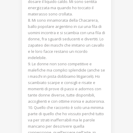
dosare il liquido caldo. Mi sono sentita
energizzata ma quando ho toccato il
materasso sono crollata.
Mi sono innamorata della Chacarera,
ballo popolare argentino in cui una fila di
uomini incontra e si scambia con una fila di
donne, fra sguardi seducenti e divertiti. Lo
zapateo dei maschi che imitano un cavallo
e le loro facce restano un ricordo
indelebile.
Le donne non sono competitive e
malefiche ma complici splendide (anche se
i maschi in pista dobbiamo litigarceli). Ho
scambiato scarpe e consigli e risate e
momenti di prove di passi e adornos con
tante donne diverse, tutte disponibili,
accoglienti e con ottime ironia e autoironia.
Quello che racconto è solo una minima
parte di quello che ho vissuto perché tutto
va per strati inafferrabili ma le parole
mancano per descrivere quella
connessione, quell’essere nell’arte, in