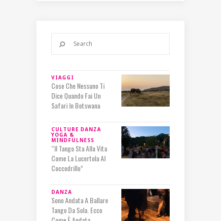
VIAGGI
Cose Che Nessuno Ti
Dice Quando Fai Un
Safari In Botswana
CULTURE
DANZA
YOGA &
MINDFULNESS
“Il Tango Sta Alla Vita
Come La Lucertola Al
Coccodrillo”
DANZA
Sono Andata A Ballare
Tango Da Sola. Ecco
Come È Andata