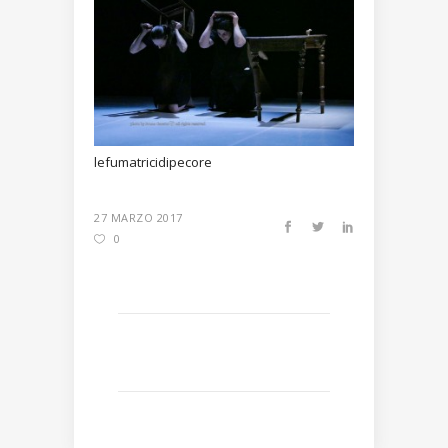
lefumatricidipecore
27 MARZO 2017
0