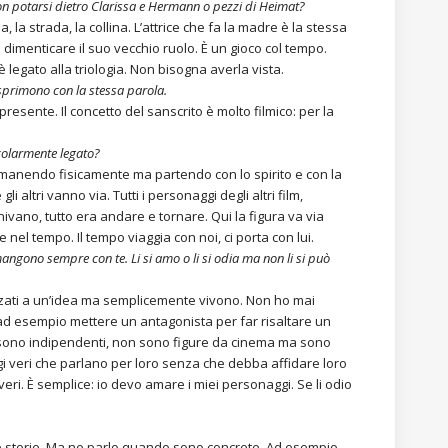
non potarsi dietro Clarissa e Hermann o pezzi di Heimat?
 la strada, la collina. L’attrice che fa la madre è la stessa
imenticare il suo vecchio ruolo. È un gioco col tempo.
legato alla triologia. Non bisogna averla vista.
esprimono con la stessa parola.
esente. Il concetto del sanscrito è molto filmico: per la
icolarmente legato?
 rimanendo fisicamente ma partendo con lo spirito e con la
i altri vanno via. Tutti i personaggi degli altri film,
vano, tutto era andare e tornare. Qui la figura va via
l tempo. Il tempo viaggia con noi, ci porta con lui.
mangono sempre con te. Li si amo o li si odia ma non li si può
lizzati a un’idea ma semplicemente vivono. Non ho mai
 ad esempio mettere un antagonista per far risaltare un
é sono indipendenti, non sono figure da cinema ma sono
gi veri che parlano per loro senza che debba affidare loro
veri. È semplice: io devo amare i miei personaggi. Se li odio
 storie. Ma ne parlo quando sono concrete. Ad esempio