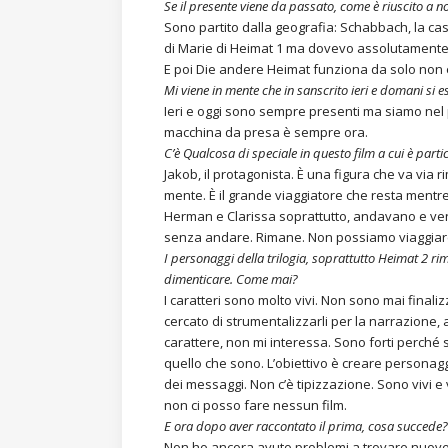
Se il presente viene da passato, come è riuscito a 
Sono partito dalla geografia: Schabbach, la casa,
di Marie di Heimat 1 ma dovevo assolutamente d
E poi Die andere Heimat funziona da solo non è 
Mi viene in mente che in sanscrito ieri e domani si 
Ieri e oggi sono sempre presenti ma siamo nel pr
macchina da presa è sempre ora.
C’è Qualcosa di speciale in questo film a cui è part
Jakob, il protagonista. È una figura che va via
mente. È il grande viaggiatore che resta mentre gl
Herman e Clarissa soprattutto, andavano e veni
senza andare. Rimane. Non possiamo viaggiare ne
I personaggi della trilogia, soprattutto Heimat 2 ri
dimenticare. Come mai?
I caratteri sono molto vivi. Non sono mai fina
cercato di strumentalizzarli per la narrazione,
carattere, non mi interessa. Sono forti perch
quello che sono. L’obiettivo è creare personag
dei messaggi. Non c’è tipizzazione. Sono vivi e 
non ci posso fare nessun film.
E ora dopo aver raccontato il prima, cosa succede?
Non ho ancora avuto problemi a trovare nuove