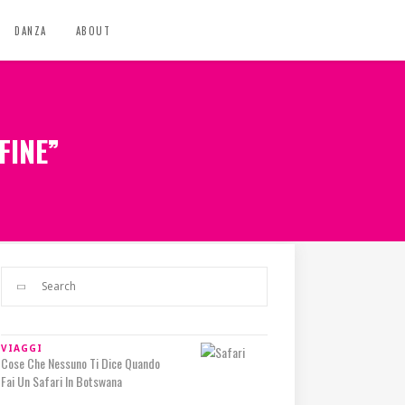
DANZA
ABOUT
FINE”
VIAGGI
Cose Che Nessuno Ti Dice Quando
Fai Un Safari In Botswana