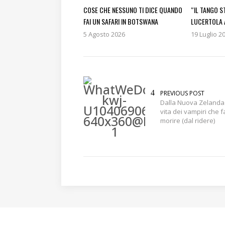
COSE CHE NESSUNO TI DICE QUANDO
“IL TANGO S
FAI UN SAFARI IN BOTSWANA
LUCERTOLA 
5 Agosto 2026
19 Luglio 2
PREVIOUS POST
Dalla Nuova Zelanda
vita dei vampiri che f
morire (dal ridere)