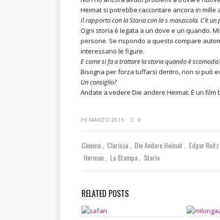
Heimat si potrebbe raccontare ancora in mille a
Il rapporto con la Storia con la s maiuscola. C’è un
Ogni storia è legata a un dove e un quando. M
persone. Se rispondo a questo compare automat
interessano le figure.
E come si fa a trattare la storia quando è scomoda
Bisogna per forza tuffarsi dentro, non si può 
Un consiglio?
Andate a vedere Die andere Heimat. È un film b
26 MARZO 2015
0
Cinema
Clarissa
Die Andere Heimat
Edgar Reit
Herman
La Stampa
Storia
RELATED POSTS