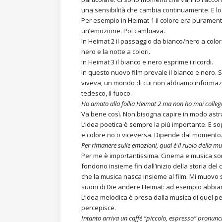
una sensibilità che cambia continuamente. E lo 
Per esempio in Heimat 1 il colore era puramen
un’emozione. Poi cambiava.
In Heimat 2 il passaggio da bianco/nero a colore
nero e la notte a colori.
In Heimat 3 il bianco e nero esprime i ricordi.
In questo nuovo film prevale il bianco e nero. Si
viveva, un mondo di cui non abbiamo informazio
tedesco, il fuoco.
Ho amato alla follia Heimat 2 ma non ho mai collegat
Va bene così. Non bisogna capire in modo astratt
L’idea poetica è sempre la più importante. E s
e colore no o viceversa. Dipende dal momento
Per rimanere sulle emozioni, qual è il ruolo della m
Per me è importantissima. Cinema e musica sono
fondono insieme fin dall’inizio della storia de
che la musica nasca insieme al film. Mi muovo
suoni di Die andere Heimat: ad esempio abbiamo
L’idea melodica è presa dalla musica di quel 
percepisce.
Intanto arriva un caffè “piccolo, espresso” pronuncia