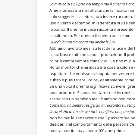
La musica si sviluppa nel tempo ma il cinema è anche
A me interessa la narratività, che la musica 
solo suggerire. La letteratura invece racconta.
uso diverso del tempo. In letteratura si usa sem
racconta. Il cinema invece racconta il presente
simultaneità. Per questo il cinema unisce music
Quindi la musica conta ma anche le luci.
Abbiamo lavorato mesi su test della luce e del bi
cosa. Nasce tutto nella post-produzione. Il prob
colori li cambi sempre come vuoi. Se non mi piac
Ho un monitor che mi mostra le cose a colori 
aspettare che venisse sviluppata per vedere i gior
subito e puoi tarare i colori, esattamente come 
Se una volta il cinema significava scrivere, gira
post-produrre. Si possono fare cose incredibil
scena con un bambino ma il bambino non c’era 
Come mai ha sentito l’esigenza di raccontare il tem
lineare? Ha detto che le storie non finiscono, ma fo
Non ha mai la sensazione che il passato sia pa
desideri, nel comportamento delle persone c’è 
nostra nascita ma almeno 100 anni prima.