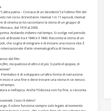
a.
altra patria – Cronaca di un desiderio”) è l’ultimo film del
itz nel corso di trent’anni. Heimat 1 in 11 episodi, Heimat
ore di cinema (e tv) raccontano la storia di un gruppo di
a Monaco, dal 1919 al 2000.
prima. Andando indietro nel tempo. Si svolge nel periodo
 al Brasile tra il 1840 e il 1843. Racconta la storia di un
ück, che sogna di emigrare e di iniziare una nuova vita. È
a internazionale d’arte cinematografica di Venezia.
ncio del film.
 film, ma qualcosa di altro e di più. Si parla di epopea, di
nizione?
Il tentativo è di sviluppare un’altra forma di narrazione.
n inizio e una fine e deve trovare una storia in se stesso.
nel tempo.
tura e nell’epica. Anche l’Odissea non ha fine, si racconta
essenziale. Cosa c’è dietro?
 lungo. Il colore funziona sempre solo legato al momento
ti in bianco e nero, altri a colori. Non c’è uno schema ma