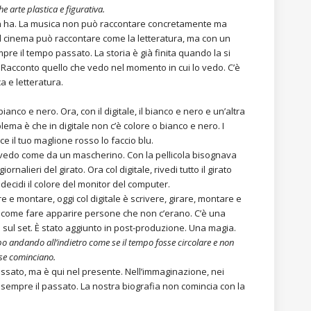
 arte plastica e figurativa.
non ha. La musica non può raccontare concretamente ma
 Il cinema può raccontare come la letteratura, ma con un
pre il tempo passato. La storia è già finita quando la si
. Racconto quello che vedo nel momento in cui lo vedo. C’è
a e letteratura.
anco e nero. Ora, con il digitale, il bianco e nero e un’altra
lema è che in digitale non c’è colore o bianco e nero. I
e il tuo maglione rosso lo faccio blu.
e vedo come da un mascherino. Con la pellicola bisognava
nalieri del girato. Ora col digitale, rivedi tutto il girato
decidi il colore del monitor del computer.
re e montare, oggi col digitale è scrivere, girare, montare e
i come fare apparire persone che non c’erano. C’è una
sul set. È stato aggiunto in post-produzione. Una magia.
po andando all’indietro come se il tempo fosse circolare e non
rse cominciano.
ssato, ma è qui nel presente. Nell’immaginazione, nei
sempre il passato. La nostra biografia non comincia con la