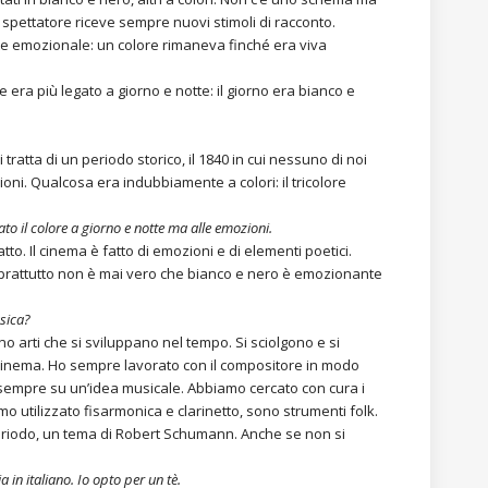
spettatore riceve sempre nuovi stimoli di racconto.
te emozionale: un colore rimaneva finché era viva
 era più legato a giorno e notte: il giorno era bianco e
 tratta di un periodo storico, il 1840 in cui nessuno di noi
ni. Qualcosa era indubbiamente a colori: il tricolore
o il colore a giorno e notte ma alle emozioni.
o. Il cinema è fatto di emozioni e di elementi poetici.
oprattutto non è mai vero che bianco e nero è emozionante
.
usica?
 arti che si sviluppano nel tempo. Si sciolgono e si
l cinema. Ho sempre lavorato con il compositore in modo
 sempre su un’idea musicale. Abbiamo cercato con cura i
 utilizzato fisarmonica e clarinetto, sono strumenti folk.
periodo, un tema di Robert Schumann. Anche se non si
 in italiano. Io opto per un tè.