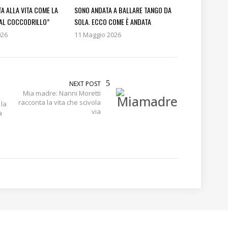
TA ALLA VITA COME LA
SONO ANDATA A BALLARE TANGO DA
AL COCCODRILLO”
SOLA. ECCO COME È ANDATA
026
11 Maggio 2026
NEXT POST
Mia madre: Nanni Moretti
racconta la vita che scivola
 la
via
a