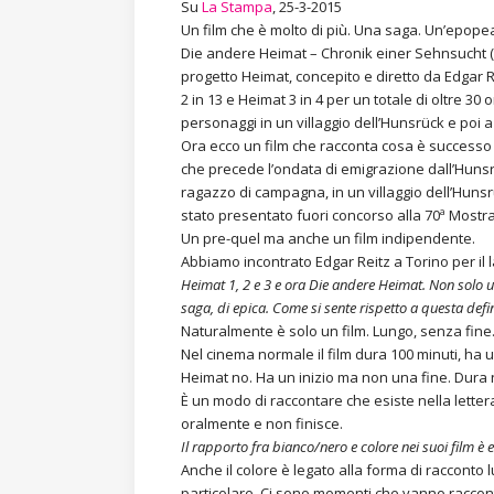
Su
La Stampa
, 25-3-2015
Un film che è molto di più. Una saga. Un’epope
Die andere Heimat – Chronik einer Sehnsucht (“L’
progetto Heimat, concepito e diretto da Edgar Re
2 in 13 e Heimat 3 in 4 per un totale di oltre 30 
personaggi in un villaggio dell’Hunsrück e poi 
Ora ecco un film che racconta cosa è successo 
che precede l’ondata di emigrazione dall’Hunsrück
ragazzo di campagna, in un villaggio dell’Hunsr
stato presentato fuori concorso alla 70ª Mostr
Un pre-quel ma anche un film indipendente.
Abbiamo incontrato Edgar Reitz a Torino per il la
Heimat 1, 2 e 3 e ora Die andere Heimat. Non solo un
saga, di epica. Come si sente rispetto a questa defi
Naturalmente è solo un film. Lungo, senza fine. 
Nel cinema normale il film dura 100 minuti, ha u
Heimat no. Ha un inizio ma non una fine. Dura 
È un modo di raccontare che esiste nella lettera
oralmente e non finisce.
Il rapporto fra bianco/nero e colore nei suoi film è 
Anche il colore è legato alla forma di racconto
particolare. Ci sono momenti che vanno racconta