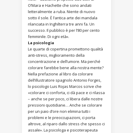
O’Mara e Hachette che sono andati
letteralmente a ruba. Niente di nuovo
sotto il sole. È l’antica arte dei mandala
rilanciata in Inghilterra tre anni fa. Un
successo. Il pubblico è per l’80 per cento
femminile. Di ogni età».
La psicologia
Le quarte di copertina promettono qualità
anti-stress, miglioramento della
concentrazione e dell’umore. Ma perché
colorare farebbe bene alla nostra mente?
Nella prefazione al libro da colorare
dell’illustratore spagnolo Antonio Forges,
lo psicologo Luis Rojas Marcos scrive che
«colorare ci conforta, ci dà pace e ci rilassa
– anche se per poco, ci libera dalle nostre
pressioni quotidiane… Anche se colorare
per un paio d’ore non elimina tutti i
problemi e le preoccupazioni, ci porta
altrove, al riparo dallo stress che spesso ci
assale». La psicologa e psicoterapeuta