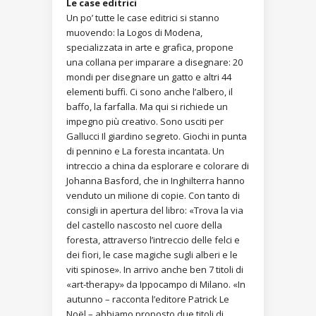
Le case editrici
Un po’ tutte le case editrici si stanno
muovendo: la Logos di Modena,
specializzata in arte e grafica, propone
una collana per imparare a disegnare: 20
mondi per disegnare un gatto e altri 44
elementi buffi. Ci sono anche l’albero, il
baffo, la farfalla. Ma qui si richiede un
impegno più creativo. Sono usciti per
Gallucci Il giardino segreto. Giochi in punta
di pennino e La foresta incantata. Un
intreccio a china da esplorare e colorare di
Johanna Basford, che in Inghilterra hanno
venduto un milione di copie. Con tanto di
consigli in apertura del libro: «Trova la via
del castello nascosto nel cuore della
foresta, attraverso l’intreccio delle felci e
dei fiori, le case magiche sugli alberi e le
viti spinose». In arrivo anche ben 7 titoli di
«art-therapy» da Ippocampo di Milano. «In
autunno – racconta l’editore Patrick Le
Noël – abbiamo proposto due titoli di