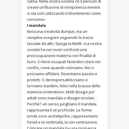
calma. Nella nostra società c’è il pericolo di
creare un’illusione di onnipotenza mentre
si sta solo utilizzando il divertimento come
consumo».
I mandala
Nessuna creatività dunque, ma un
semplice eseguire seguendo le tracce
lasciate da altri. Spiega la Bitelli: «La nostra
società ha nei nostri confronti una
preoccupazione materna con finalità di
lucro. Ci tiene occupati facendoci stare nei
confini, come quando coloriamo. Noi ci
possiamo affidare. Diventiamo passivi e
protetti. Ci deresponsabilizziamo e
torniamo bambini, felici nella braccia della
mamma-contenitore». Molti disegni per
adulti sono mandala o disegni circolari.
Perché? «In senso junghiano il mandala
rappresenta il sé profondo. Le forme
tonde sono archetipiche, rappresentano
l’unità e la continuità, la con-centrazione.
Colorare un mandala ha una risonanza