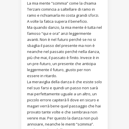
La mia mente “scimmia” come la chiama
Terzani comincia a saltellare di ramo in
ramo e richiamarla mi costa grandi sforzi.
A volte la fatica supera il beneficio.
Ma quando danzo, la mia mente è tutta nel
famoso “qui e ora” anzi leggermente
avanti. Non è nel futuro perché se no si
sbaglia il passo del presente ma non è
neanche nel passato perché nella danza,
più che mai, il passato è finito. Invece è in
un pre-futuro, un presente che anticipa
leggermente il futuro, giusto per non
essere in ritardo.
La meraviglia della danza è che esiste solo
nel suo farsi e quindi un passo non sarà
mai perfettamente uguale a un altro, un
piccolo errore capiterà lì dove eri sicuro e
magari verrà bene quel passaggio che hai
provato tante volte e che sembrava non
venire mai. Per questo la danza non può
annoiare, neanche le menti “scimmia”.