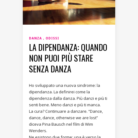
DANZA
ODISSI
LA DIPENDANZA: QUANDO
NON PUOI PIÙ STARE
SENZA DANZA
Ho sviluppato una nuova sindrome: la
dipendanza. La definirei come la
dipendenza dalla danza. Più danzi e più ti
senti bene. Meno danzi e più ti manca.
La cura? Continuare a danzare. “Dance,
dance, dance, otherwise we are lost”
diceva Pina Bausch nel film di Wim
Wenders.
Ne esistono due forme: una è verso la