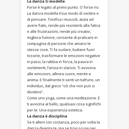
La danza ti modella
Forse è legato al primo punto. O forse no.
La danza modella il tuo modo di sentire e
di pensare. Tonifica i muscoli, aiuta ad
avere fiato, rende più resistenti alla fatica
e alle frustrazioni, rende più creativi,
migliora l’umore, consente di praticare in
compagnia di persone che amano le
stesse cose. Ti fa sudare, buttare fuori
tossine, trasformare le emozioni negative
in passi, la rabbia in forza, la paura in
sentimenti, l’ansia in slancio. Ti avvicina
alle emozioni, allinea cuore, mente e
anima. E finalmente ti senti un tutt’uno, un
individuo, dal greco “ciò che non può si
dividere”.
Come uno yoga, come una meditazione. E
ti avvicina al bello, qualsiasi cosa significhi
per te. Una esperienza estetica.
La danza è disciplina
Se ti alleni con costanza, poco per volta la
danza diventa te, ma se trovi scuse per