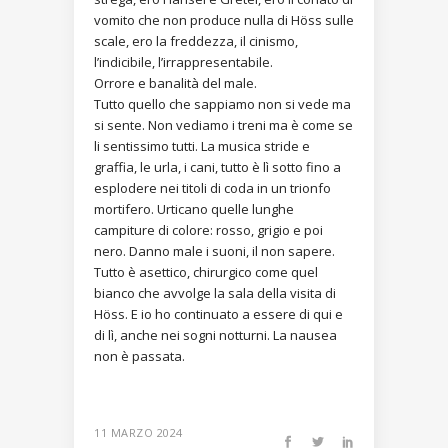
vomito che non produce nulla di Höss sulle
scale, ero la freddezza, il cinismo,
l’indicibile, l’irrappresentabile.
Orrore e banalità del male.
Tutto quello che sappiamo non si vede ma
si sente. Non vediamo i treni ma è come se
li sentissimo tutti. La musica stride e
graffia, le urla, i cani, tutto è lì sotto fino a
esplodere nei titoli di coda in un trionfo
mortifero. Urticano quelle lunghe
campiture di colore: rosso, grigio e poi
nero. Danno male i suoni, il non sapere.
Tutto è asettico, chirurgico come quel
bianco che avvolge la sala della visita di
Höss. E io ho continuato a essere di qui e
di lì, anche nei sogni notturni. La nausea
non è passata.
11 MARZO 2024