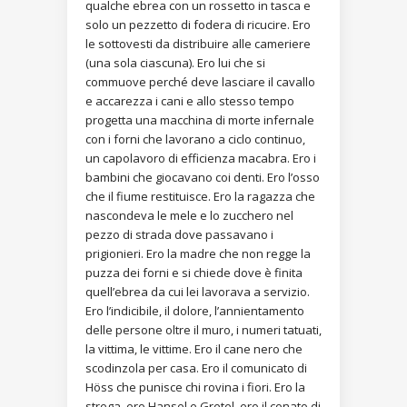
qualche ebrea con un rossetto in tasca e
solo un pezzetto di fodera di ricucire. Ero
le sottovesti da distribuire alle cameriere
(una sola ciascuna). Ero lui che si
commuove perché deve lasciare il cavallo
e accarezza i cani e allo stesso tempo
progetta una macchina di morte infernale
con i forni che lavorano a ciclo continuo,
un capolavoro di efficienza macabra. Ero i
bambini che giocavano coi denti. Ero l’osso
che il fiume restituisce. Ero la ragazza che
nascondeva le mele e lo zucchero nel
pezzo di strada dove passavano i
prigionieri. Ero la madre che non regge la
puzza dei forni e si chiede dove è finita
quell’ebrea da cui lei lavorava a servizio.
Ero l’indicibile, il dolore, l’annientamento
delle persone oltre il muro, i numeri tatuati,
la vittima, le vittime. Ero il cane nero che
scodinzola per casa. Ero il comunicato di
Höss che punisce chi rovina i fiori. Ero la
strega, ero Hansel e Gretel, ero il conato di