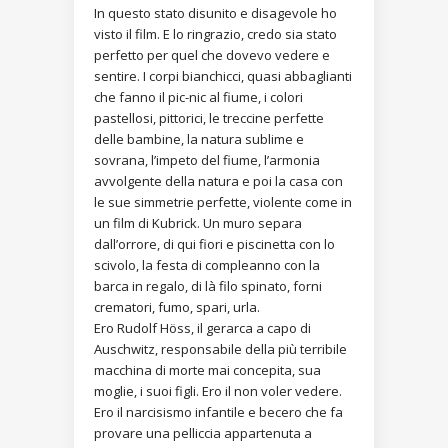
In questo stato disunito e disagevole ho
visto il film. E lo ringrazio, credo sia stato
perfetto per quel che dovevo vedere e
sentire. I corpi bianchicci, quasi abbaglianti
che fanno il pic-nic al fiume, i colori
pastellosi, pittorici, le treccine perfette
delle bambine, la natura sublime e
sovrana, l’impeto del fiume, l’armonia
avvolgente della natura e poi la casa con
le sue simmetrie perfette, violente come in
un film di Kubrick. Un muro separa
dall’orrore, di qui fiori e piscinetta con lo
scivolo, la festa di compleanno con la
barca in regalo, di là filo spinato, forni
crematori, fumo, spari, urla.
Ero Rudolf Höss, il gerarca a capo di
Auschwitz, responsabile della più terribile
macchina di morte mai concepita, sua
moglie, i suoi figli. Ero il non voler vedere.
Ero il narcisismo infantile e becero che fa
provare una pelliccia appartenuta a