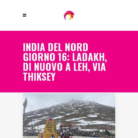
INDIA DEL NORD
GIORNO 16: LADAKH,
DI NUOVO A LEH, VIA
THIKSEY