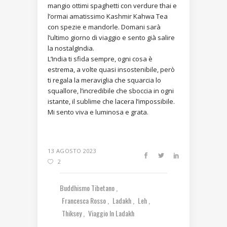
mangio ottimi spaghetti con verdure thai e
l’ormai amatissimo Kashmir Kahwa Tea
con spezie e mandorle. Domani sarà
l’ultimo giorno di viaggio e sento già salire
la nostalgIndia.
L’India ti sfida sempre, ogni cosa è
estrema, a volte quasi insostenibile, però
ti regala la meraviglia che squarcia lo
squallore, l’incredibile che sboccia in ogni
istante, il sublime che lacera l’impossibile.
Mi sento viva e luminosa e grata.
13 AGOSTO 2023
2
Buddhismo Tibetano
Francesca Rosso
Ladakh
Leh
Thiksey
Viaggio In Ladakh