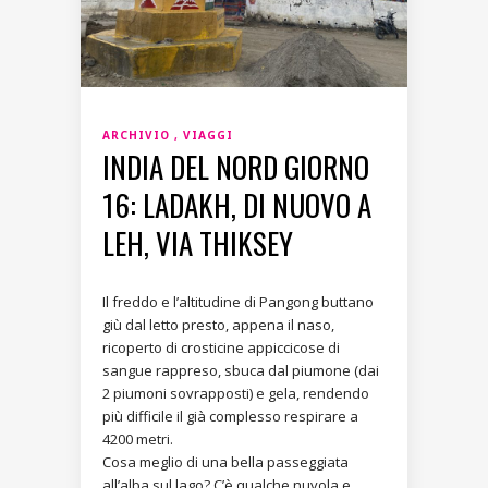
ARCHIVIO
VIAGGI
INDIA DEL NORD GIORNO
16: LADAKH, DI NUOVO A
LEH, VIA THIKSEY
Il freddo e l’altitudine di Pangong buttano
giù dal letto presto, appena il naso,
ricoperto di crosticine appiccicose di
sangue rappreso, sbuca dal piumone (dai
2 piumoni sovrapposti) e gela, rendendo
più difficile il già complesso respirare a
4200 metri.
Cosa meglio di una bella passeggiata
all’alba sul lago? C’è qualche nuvola e