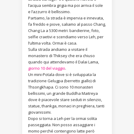
l’acqua sembra grigia ma poi arriva il sole
e l’azzurro è bellissimo.
Partiamo, la strada è impervia e innevata,
fa freddo e piove, saliamo al passo Chang,
Chang La a 5300 metri: bandierine, foto,
selfie craetivi e scendiamo verso Leh, per
l’ultima volta. Ormai è casa.
Sulla strada andiamo a visitare il
monastero di Thiksey che era chiuso
quando qui attendevamo il Dalai Lama,
giorno 10 del viaggio
.
Un mini-Potala dove si è sviluppata la
tradizione Gelugpa (berretto giallo) di
Thsongkhapa. Ci sono 10 monasteri
bellissimi, un grande Buddha Maitreya
dove è piacevole stare seduti in silenzio,
statue, thankga, monaci in preghiera, tanti
giovanissimi.
Dopo si torna a Leh per la ormai solita
passeggiata. Non posso assaggiare i
momo perché contengono latte però