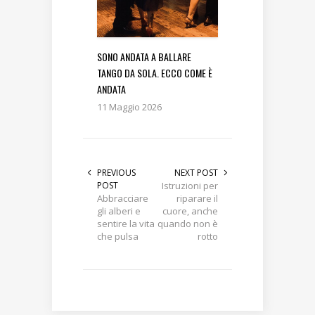
SONO ANDATA A BALLARE
TANGO DA SOLA. ECCO COME È
ANDATA
11 Maggio 2026
PREVIOUS
NEXT POST
POST
Istruzioni per
Abbracciare
riparare il
gli alberi e
cuore, anche
sentire la vita
quando non è
che pulsa
rotto