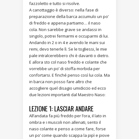
fazzoletto e tutto si risolve.
A canottaggio è diverso: nella fase di
preparazione della barca accumulo un po’
di freddo e appena partiamo… il naso
cola. Non sarebbe grave se andassi in
singolo, potrei fermarmi e occuparmi di lui.
Andando in 2 o in 4 e avendo le mani sui
remi, devo tenerle lì. Se le togliessi, le mie
pale intralcerebbero chi è davanti o dietro.
E allora sto col naso freddo e colante che
vorrebbe un po’ di stoffa morbida per
confortarsi. E finché penso così lui cola. Ma
in barca non posso fare altro che
accogliere quel disagio umidiccio ed ecco
due lezioni importanti dal Maestro Naso:
LEZIONE 1: LASCIAR ANDARE
All’andata fa più freddo per l’ora, il lato in
ombra e i muscoli non allenati, sento il
naso colante e penso a come fare, forse
un po’ come quando scappa la pipì e piove