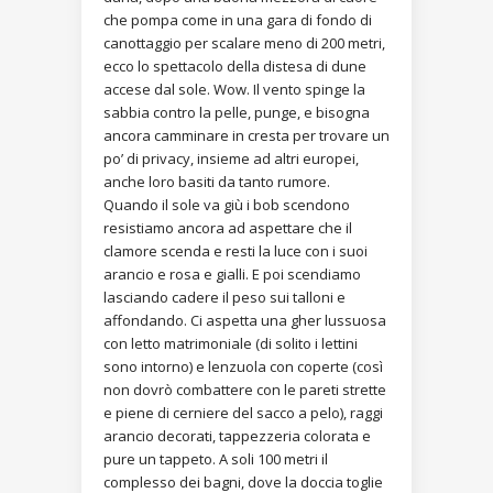
che pompa come in una gara di fondo di
canottaggio per scalare meno di 200 metri,
ecco lo spettacolo della distesa di dune
accese dal sole. Wow. Il vento spinge la
sabbia contro la pelle, punge, e bisogna
ancora camminare in cresta per trovare un
po’ di privacy, insieme ad altri europei,
anche loro basiti da tanto rumore.
Quando il sole va giù i bob scendono
resistiamo ancora ad aspettare che il
clamore scenda e resti la luce con i suoi
arancio e rosa e gialli. E poi scendiamo
lasciando cadere il peso sui talloni e
affondando. Ci aspetta una gher lussuosa
con letto matrimoniale (di solito i lettini
sono intorno) e lenzuola con coperte (così
non dovrò combattere con le pareti strette
e piene di cerniere del sacco a pelo), raggi
arancio decorati, tappezzeria colorata e
pure un tappeto. A soli 100 metri il
complesso dei bagni, dove la doccia toglie