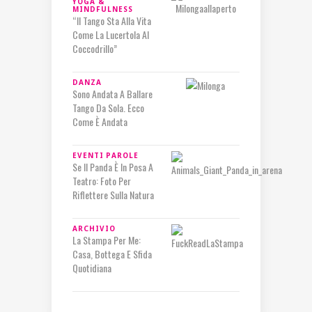
YOGA &
MINDFULNESS
“Il Tango Sta Alla Vita
Come La Lucertola Al
Coccodrillo”
DANZA
Sono Andata A Ballare
Tango Da Sola. Ecco
Come È Andata
EVENTI
PAROLE
Se Il Panda È In Posa A
Teatro: Foto Per
Riflettere Sulla Natura
ARCHIVIO
La Stampa Per Me:
Casa, Bottega E Sfida
Quotidiana