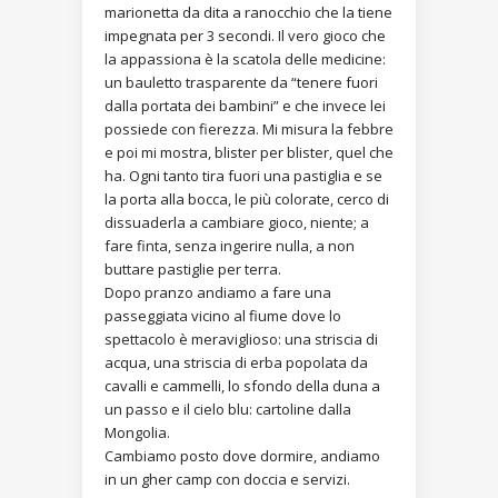
marionetta da dita a ranocchio che la tiene
impegnata per 3 secondi. Il vero gioco che
la appassiona è la scatola delle medicine:
un bauletto trasparente da “tenere fuori
dalla portata dei bambini” e che invece lei
possiede con fierezza. Mi misura la febbre
e poi mi mostra, blister per blister, quel che
ha. Ogni tanto tira fuori una pastiglia e se
la porta alla bocca, le più colorate, cerco di
dissuaderla a cambiare gioco, niente; a
fare finta, senza ingerire nulla, a non
buttare pastiglie per terra.
Dopo pranzo andiamo a fare una
passeggiata vicino al fiume dove lo
spettacolo è meraviglioso: una striscia di
acqua, una striscia di erba popolata da
cavalli e cammelli, lo sfondo della duna a
un passo e il cielo blu: cartoline dalla
Mongolia.
Cambiamo posto dove dormire, andiamo
in un gher camp con doccia e servizi.