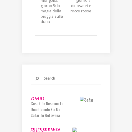
Mongolia,
giorno 7:
giorno 5: la
dinosauri e
magia della
rocce rosse
pioggia sulla
duna
VIAGGI
Cose Che Nessuno Ti
Dice Quando Fai Un
Safari In Botswana
CULTURE
DANZA