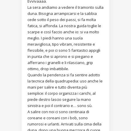
Evvivaaaa.
La sera andiamo a vedere il tramonto sulla
duna. Bisogna arrampicarsi e la sabbia
cede sotto il peso dei passi, si fa molta
fatica, si affonda. La nostra guida toglie le
scarpe e così faccio anche io: si va molto
meglio. I piedi hanno una suola
meravigliosa, tipo vibram, resistente e
flessibile, e poi ci sono 5 fantastici appigli
in punta che si aprono e si piegano e
afferrano i granelli e li rilasciano, grip
ottimo, drop imbattibile.
Quando la pendenza si fa sentire adotto
la tecnica della quadrupedia: uso anche le
mani per salire e tutto diventa più
semplice: il corpo organizza i carichi, al
piede destro lascio seguire la mano
sinistra e poi il contrario e… sono sù.
A salire con noi ci sono centinaia di
coreane e coreani con i bob, sono
rumorosi e urlanti. Arrivati sulla cima della
duna, dopo una buona mezzora di cuore