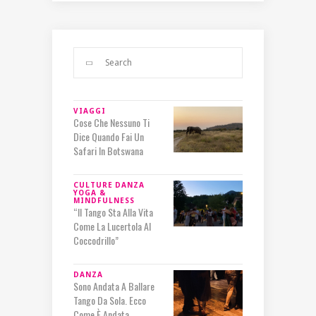
VIAGGI
Cose Che Nessuno Ti
Dice Quando Fai Un
Safari In Botswana
CULTURE
DANZA
YOGA &
MINDFULNESS
“Il Tango Sta Alla Vita
Come La Lucertola Al
Coccodrillo”
DANZA
Sono Andata A Ballare
Tango Da Sola. Ecco
Come È Andata