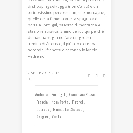
passiamo da Andorra, delirante principato
di shopping selvaggio (non c’è iva) e un
tortuosissimo percorso lungo le montagne,
quelle della famosa Vuelta spagnola ci
porta a Formigal, paesino di montagna e
stazione sciistica. Siamo venuti qui perché
domattina vogliamo fare un giro sul
trenino di Artouste, il più alto d’europa
secondo i francesi e secondo la lonely.
Vedremo.
7 SETTEMBRE 2012
0
Andorra
Formigal
Francesca Rosso
Francia
Nona Porta
Pirenei
Quercob
Rennes Le Chateau
Spagna
Vuelta