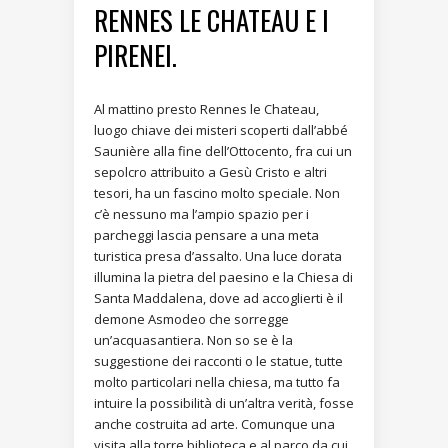
RENNES LE CHATEAU E I
PIRENEI.
Al mattino presto Rennes le Chateau,
luogo chiave dei misteri scoperti dall’abbé
Saunière alla fine dell’Ottocento, fra cui un
sepolcro attribuito a Gesù Cristo e altri
tesori, ha un fascino molto speciale. Non
c’è nessuno ma l’ampio spazio per i
parcheggi lascia pensare a una meta
turistica presa d’assalto. Una luce dorata
illumina la pietra del paesino e la Chiesa di
Santa Maddalena, dove ad accoglierti è il
demone Asmodeo che sorregge
un’acquasantiera. Non so se è la
suggestione dei racconti o le statue, tutte
molto particolari nella chiesa, ma tutto fa
intuire la possibilità di un’altra verità, fosse
anche costruita ad arte. Comunque una
visita alla torre biblioteca e al parco da cui