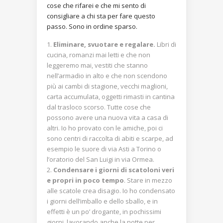
cose che rifarei e che mi sento di
consigliare a chi sta per fare questo
passo. Sono in ordine sparso.
Eliminare, svuotare e regalare.
Libri di
cucina, romanzi mai letti e che non
leggeremo mai, vestiti che stanno
nell’armadio in alto e che non scendono
più ai cambi di stagione, vecchi maglioni,
carta accumulata, oggetti rimasti in cantina
dal trasloco scorso. Tutte cose che
possono avere una nuova vita a casa di
altri. Io ho provato con le amiche, poi ci
sono centri di raccolta di abiti e scarpe, ad
esempio le suore di via Asti a Torino o
l’oratorio del San Luigi in via Ormea.
Condensare i giorni di scatoloni veri
e propri in poco tempo
. Stare in mezzo
alle scatole crea disagio. Io ho condensato
i giorni dell’imballo e dello sballo, e in
effetti è un po’ drogante, in pochissimi
giorni, lavorando anche la notte per