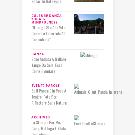
Safari In Botswana
CULTURE
DANZA
YOGA &
MINDFULNESS
“Il Tango Sta Alla Vita
Come La Lucertola Al
Coccodrillo”
DANZA
Sono Andata A Ballare
Tango Da Sola. Ecco
Come È Andata
EVENTI
PAROLE
Se Il Panda È In Posa A
Teatro: Foto Per
Riflettere Sulla Natura
ARCHIVIO
La Stampa Per Me:
Casa, Bottega E Sfida
Quotidiana