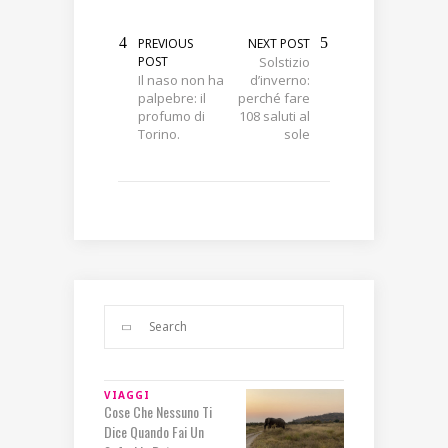
PREVIOUS
NEXT POST
POST
Solstizio
Il naso non ha
d’inverno:
palpebre: il
perché fare
profumo di
108 saluti al
Torino.
sole
VIAGGI
Cose Che Nessuno Ti
Dice Quando Fai Un