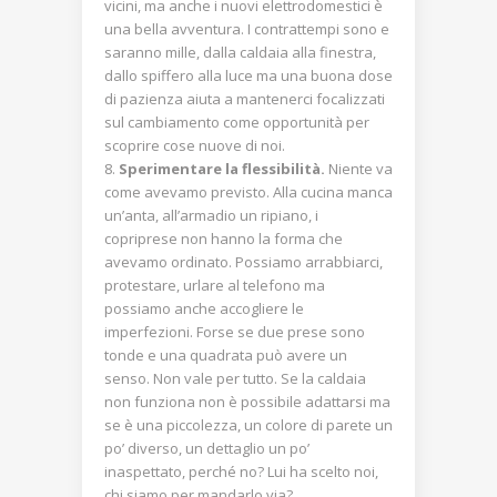
vicini, ma anche i nuovi elettrodomestici è
una bella avventura. I contrattempi sono e
saranno mille, dalla caldaia alla finestra,
dallo spiffero alla luce ma una buona dose
di pazienza aiuta a mantenerci focalizzati
sul cambiamento come opportunità per
scoprire cose nuove di noi.
Sperimentare la flessibilità.
Niente va
come avevamo previsto. Alla cucina manca
un’anta, all’armadio un ripiano, i
copriprese non hanno la forma che
avevamo ordinato. Possiamo arrabbiarci,
protestare, urlare al telefono ma
possiamo anche accogliere le
imperfezioni. Forse se due prese sono
tonde e una quadrata può avere un
senso. Non vale per tutto. Se la caldaia
non funziona non è possibile adattarsi ma
se è una piccolezza, un colore di parete un
po’ diverso, un dettaglio un po’
inaspettato, perché no? Lui ha scelto noi,
chi siamo per mandarlo via?