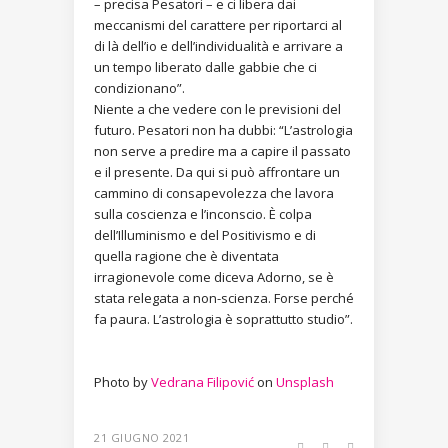
– precisa Pesatori – e ci libera dai
meccanismi del carattere per riportarci al
di là dell’io e dell’individualità e arrivare a
un tempo liberato dalle gabbie che ci
condizionano”.
Niente a che vedere con le previsioni del
futuro. Pesatori non ha dubbi: “L’astrologia
non serve a predire ma a capire il passato
e il presente. Da qui si può affrontare un
cammino di consapevolezza che lavora
sulla coscienza e l’inconscio. È colpa
dell’Illuminismo e del Positivismo e di
quella ragione che è diventata
irragionevole come diceva Adorno, se è
stata relegata a non-scienza. Forse perché
fa paura. L’astrologia è soprattutto studio”.
Photo by
Vedrana Filipović
on
Unsplash
21 GIUGNO 2021