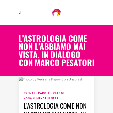
L’ASTROLOGIA COME
NON L’ABBIAMO MAI
VISTA. IN DIALOGO
CON MARCO PESATORI
EVENTI
PAROLE
VIAGGI
YOGA & MINDFULNESS
L’ASTROLOGIA COME NON