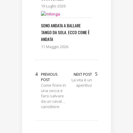
19 Luglio 2026
SONO ANDATA A BALLARE
TANGO DA SOLA. ECCO COME È
ANDATA
11 Maggio 2026
PREVIOUS
NEXT POST
POST
La vita è un
Come finire in
aperitivo
una secca e
farsi salvare
da un caval…
canottiere