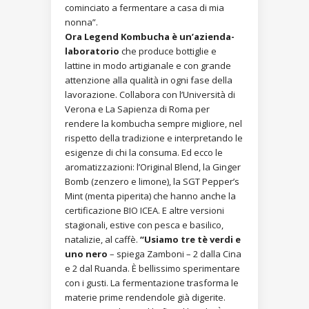
cominciato a fermentare a casa di mia
nonna”.
Ora Legend Kombucha è un’azienda-
laboratorio
che produce bottiglie e
lattine in modo artigianale e con grande
attenzione alla qualità in ogni fase della
lavorazione. Collabora con l’Università di
Verona e La Sapienza di Roma per
rendere la kombucha sempre migliore, nel
rispetto della tradizione e interpretando le
esigenze di chi la consuma. Ed ecco le
aromatizzazioni: l’Original Blend, la Ginger
Bomb (zenzero e limone), la SGT Pepper’s
Mint (menta piperita) che hanno anche la
certificazione BIO ICEA. E altre versioni
stagionali, estive con pesca e basilico,
natalizie, al caffè.
“Usiamo tre tè verdi e
uno nero
– spiega Zamboni – 2 dalla Cina
e 2 dal Ruanda. È bellissimo sperimentare
con i gusti. La fermentazione trasforma le
materie prime rendendole già digerite.