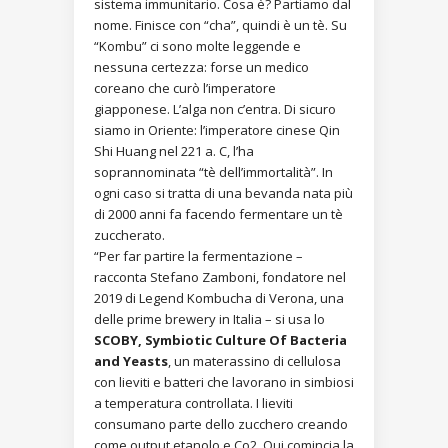
sistema immunitario. Cosa è? Partiamo dal
nome. Finisce con “cha”, quindi è un tè. Su
“Kombu” ci sono molte leggende e
nessuna certezza: forse un medico
coreano che curò l’imperatore
giapponese. L’alga non c’entra. Di sicuro
siamo in Oriente: l’imperatore cinese Qin
Shi Huang nel 221 a. C, l’ha
soprannominata “tè dell’immortalità”. In
ogni caso si tratta di una bevanda nata più
di 2000 anni fa facendo fermentare un tè
zuccherato.
“Per far partire la fermentazione –
racconta Stefano Zamboni, fondatore nel
2019 di Legend Kombucha di Verona, una
delle prime brewery in Italia – si usa lo
SCOBY, Symbiotic Culture Of Bacteria
and Yeasts
, un materassino di cellulosa
con lieviti e batteri che lavorano in simbiosi
a temperatura controllata. I lieviti
consumano parte dello zucchero creando
come output etanolo e Co2. Qui comincia la