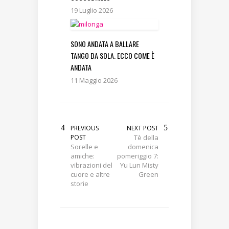
19 Luglio 2026
SONO ANDATA A BALLARE
TANGO DA SOLA. ECCO COME È
ANDATA
11 Maggio 2026
PREVIOUS
NEXT POST
POST
Tè della
Sorelle e
domenica
amiche:
pomeriggio 7:
vibrazioni del
Yu Lun Misty
cuore e altre
Green
storie