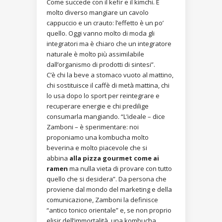
Come succede con il kefir e il kimchi. È
molto diverso mangiare un cavolo
cappuccio e un crauto: l’effetto è un po’
quello. Oggi vanno molto di moda gli
integratori ma è chiaro che un integratore
naturale è molto più assimilabile
dall’organismo di prodotti di sintesi”.
C’è chi la beve a stomaco vuoto al mattino,
chi sostituisce il caffè di metà mattina, chi
lo usa dopo lo sport per reintegrare e
recuperare energie e chi predilige
consumarla mangiando. “L’ideale – dice
Zamboni – è sperimentare: noi
proponiamo una kombucha molto
beverina e molto piacevole che si
abbina
alla pizza gourmet come ai
ramen
ma nulla vieta di provare con tutto
quello che si desidera”. Da persona che
proviene dal mondo del marketing e della
comunicazione, Zamboni la definisce
“antico tonico orientale” e, se non proprio
elisir dell’immortalità, una kombucha