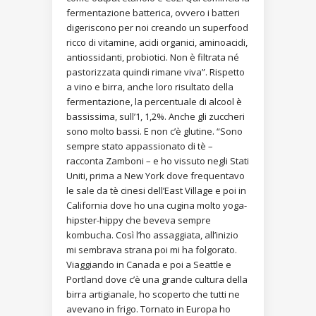
fermentazione batterica, ovvero i batteri
digeriscono per noi creando un superfood
ricco di vitamine, acidi organici, aminoacidi,
antiossidanti, probiotici. Non è filtrata né
pastorizzata quindi rimane viva”. Rispetto
a vino e birra, anche loro risultato della
fermentazione, la percentuale di alcool è
bassissima, sull’1, 1,2%. Anche gli zuccheri
sono molto bassi. E non c’è glutine. “Sono
sempre stato appassionato di tè –
racconta Zamboni – e ho vissuto negli Stati
Uniti, prima a New York dove frequentavo
le sale da tè cinesi dell’East Village e poi in
California dove ho una cugina molto yoga-
hipster-hippy che beveva sempre
kombucha. Così l’ho assaggiata, all’inizio
mi sembrava strana poi mi ha folgorato.
Viaggiando in Canada e poi a Seattle e
Portland dove c’è una grande cultura della
birra artigianale, ho scoperto che tutti ne
avevano in frigo. Tornato in Europa ho