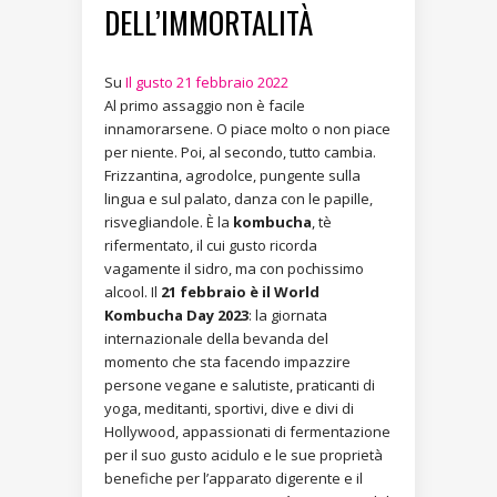
DELL’IMMORTALITÀ
Su
Il gusto 21 febbraio 2022
Al primo assaggio non è facile
innamorarsene. O piace molto o non piace
per niente. Poi, al secondo, tutto cambia.
Frizzantina, agrodolce, pungente sulla
lingua e sul palato, danza con le papille,
risvegliandole. È la
kombucha
, tè
rifermentato, il cui gusto ricorda
vagamente il sidro, ma con pochissimo
alcool. Il
21 febbraio è il World
Kombucha Day 2023
: la giornata
internazionale della bevanda del
momento che sta facendo impazzire
persone vegane e salutiste, praticanti di
yoga, meditanti, sportivi, dive e divi di
Hollywood, appassionati di fermentazione
per il suo gusto acidulo e le sue proprietà
benefiche per l’apparato digerente e il