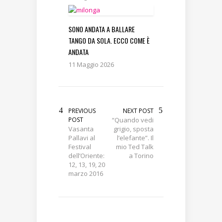
SONO ANDATA A BALLARE
TANGO DA SOLA. ECCO COME È
ANDATA
11 Maggio 2026
PREVIOUS
NEXT POST
POST
“Quando vedi
Vasanta
grigio, sposta
Pallavi al
l’elefante”. Il
Festival
mio Ted Talk
dell’Oriente:
a Torino
12, 13, 19, 20
marzo 2016