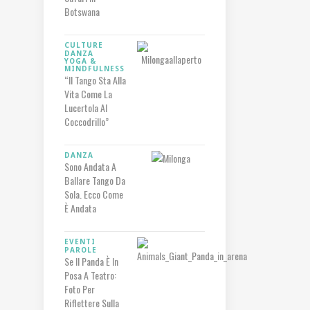
Botswana
CULTURE
DANZA
YOGA &
MINDFULNESS
“Il Tango Sta Alla
Vita Come La
Lucertola Al
Coccodrillo”
DANZA
Sono Andata A
Ballare Tango Da
Sola. Ecco Come
È Andata
EVENTI
PAROLE
Se Il Panda È In
Posa A Teatro:
Foto Per
Riflettere Sulla