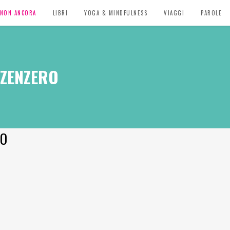
, NON ANCORA
LIBRI
YOGA & MINDFULNESS
VIAGGI
PAROLE
 ZENZERO
RO