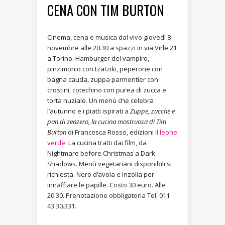
CENA CON TIM BURTON
Cinema, cena e musica dal vivo giovedì 8
novembre alle 20.30 a spazzi in via Virle 21
a Torino. Hamburger del vampiro,
pinzimonio con tzatziki, peperone con
bagna cauda, zuppa parmentier con
crostini, cotechino con purea di zucca e
torta nuziale. Un menù che celebra
l’autunno e i piatti ispirati a
Zuppe, zucche e
pan di zenzero, la cucina mostruosa di Tim
Burton
di Francesca Rosso, edizioni
Il leone
verde
. La cucina tratti dai film, da
Nightmare before Christmas a Dark
Shadows. Menù vegetariani disponibili si
richiesta. Nero d’avola e Inzolia per
innaffiare le papille. Costo 30 euro. Alle
20.30. Prenotazione obbligatoria Tel. 011
43.30.331.