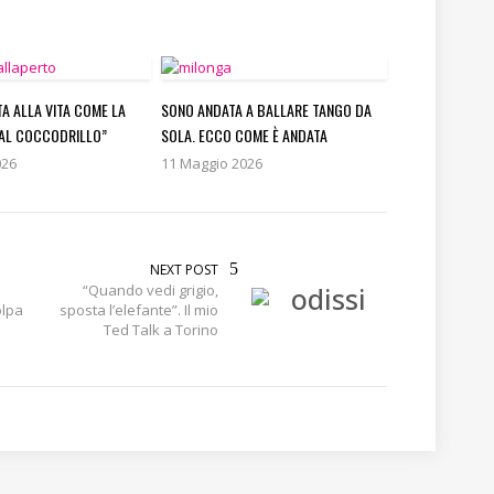
TA ALLA VITA COME LA
SONO ANDATA A BALLARE TANGO DA
AL COCCODRILLO”
SOLA. ECCO COME È ANDATA
026
11 Maggio 2026
NEXT POST
“Quando vedi grigio,
olpa
sposta l’elefante”. Il mio
Ted Talk a Torino