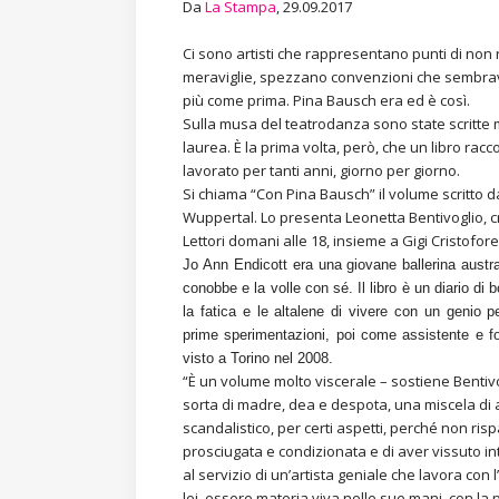
Da
La Stampa
, 29.09.2017
Ci sono artisti che rappresentano punti di non 
meraviglie, spezzano convenzioni che sembrava
più come prima. Pina Bausch era ed è così.
Sulla musa del teatrodanza sono state scritte mo
laurea. È la prima volta, però, che un libro racc
lavorato per tanti anni, giorno per giorno.
Si chiama “Con Pina Bausch” il volume scritto d
Wuppertal. Lo presenta Leonetta Bentivoglio, cri
Lettori domani alle 18, insieme a Gigi Cristoforet
Jo Ann Endicott
era una giovane ballerina austr
conobbe e la volle con sé. Il libro è un diario d
la fatica e le altalene di vivere con un genio pe
prime sperimentazioni, poi come assistente e fo
visto a Torino nel 2008.
“È un volume molto viscerale – sostiene Bentivo
sorta di madre, dea e despota, una miscela di 
scandalistico, per certi aspetti, perché non ri
prosciugata e condizionata e di aver vissuto inte
al servizio di un’artista geniale che lavora con 
lei, essere materia viva nelle sue mani, con la