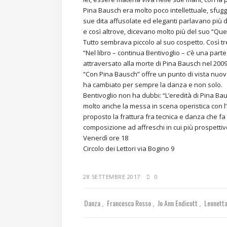
Pina Bausch era molto poco intellettuale, sfug
sue dita affusolate ed eleganti parlavano più di 
e così altrove, dicevano molto più del suo “Que
Tutto sembrava piccolo al suo cospetto. Cos
“Nel libro – continua Bentivoglio – c’è una pa
attraversato alla morte di Pina Bausch nel 2009,
“Con Pina Bausch” offre un punto di vista nuo
ha cambiato per sempre la danza e non solo.
Bentivoglio non ha dubbi: “L’eredità di Pina Bau
molto anche la messa in scena operistica con l’i
proposto la frattura fra tecnica e danza che fa p
composizione ad affreschi in cui più prospett
Venerdì ore 18
Circolo dei Lettori via Bogino 9
28 SETTEMBRE 2017
0
Danza
Francesca Rosso
Jo Ann Endicott
Leonetta