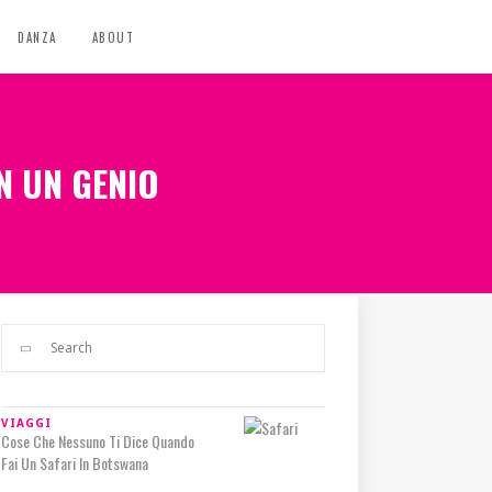
DANZA
ABOUT
N UN GENIO
VIAGGI
Cose Che Nessuno Ti Dice Quando
Fai Un Safari In Botswana