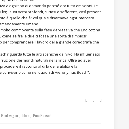
giva a ogni tipo di domanda perché era tutta emozioni. Le
lei; i suoi occhi profondi, curiosi e sofferenti, così presenti
sto è quello che è” col quale disarmava ogni intervista.
ì tremendamente umano.
rte molto commovente sulla fase depressiva che Endicott ha
 come se fra le due ci fosse una sorta di simbiosi”.
vo per comprendere il lavoro della grande coreografa che
sch riguarda tutte le arti sceniche dal vivo. Ha influenzato
rruzione dei mondi naturali nella lirica. Oltre ad aver
rocedere il racconto al di là della abilità e la
ive convivono come nei quadri di Hieronymus Bosch”.
 Bentivoglio
Libro
Pina Bausch