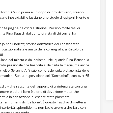
ritorno. C’è un prima e un dopo di loro. Arrivano, creano
no inossidabili e lasciano uno stuolo di epigoni. Niente è
lte pagine da critici e studiosi. Persino molte tesi di
onta Pina Bausch dal punto di vista di chi con lei ha
a Jo Ann Endicott, storica danzatrice del Tanztheater
tica, giornalista e amica della coreografa, al Circolo dei
ti.
aliana dal talento e dal carisma unici quando Pina Bausch la
i bordo passionale che trasporta sulla carta la magia, ma anche
r oltre 35 anni. All’inizio come splendida protagonista delle
rmatrice. Sua la supervisione del “Kontakthof”, con over 65
glio – che racconta del rapporto di un’interprete con una
amore e odio. Il libro è pieno di devozione ma anche
sparmia la sensazione di essere stata plasmata,
nsi momenti di ribellione”. È questo il rischio di mettersi
l’interiorità: splendido ma non facile avere a che fare con
 propria anima nuda.