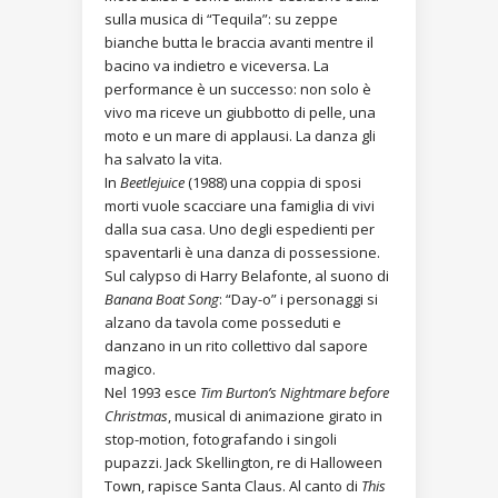
sulla musica di “Tequila”: su zeppe
bianche butta le braccia avanti mentre il
bacino va indietro e viceversa. La
performance è un successo: non solo è
vivo ma riceve un giubbotto di pelle, una
moto e un mare di applausi. La danza gli
ha salvato la vita.
In
Beetlejuice
(1988) una coppia di sposi
morti vuole scacciare una famiglia di vivi
dalla sua casa. Uno degli espedienti per
spaventarli è una danza di possessione.
Sul calypso di Harry Belafonte, al suono di
Banana Boat Song
: “Day-o” i personaggi si
alzano da tavola come posseduti e
danzano in un rito collettivo dal sapore
magico.
Nel 1993 esce
Tim Burton’s Nightmare before
Christmas
, musical di animazione girato in
stop-motion, fotografando i singoli
pupazzi. Jack Skellington, re di Halloween
Town, rapisce Santa Claus. Al canto di
This