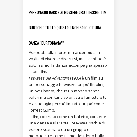
PERSONAGGI DARK E ATMOSFERE GROTTESCHE. TIM
BURTON È TUTTO QUESTO E NON SOLO. C’È UNA
DANZA “BURTONIANA”?
Associata alla morte, ma ancor più alla
voglia di vivere e divertirsi, ma il confine è
sottilissimo, la danza accompagna spesso
i suoi film.
Pee-wee’s Big Adventure
(1985) è un film su
un personaggio televisivo un po’ Ridolini,
un po’ Charlot, che in un mondo senza
valori ma con tanti colori, stile fumetto e tv,
è a suo agio perché limitato: un po’ come
Forrest Gump.
Il film, costruito come un balletto, contiene
una danza esilarante: Pee-Wee rischia di
essere scannato da un gruppo di
motociclisti e come ultimo desiderio balla