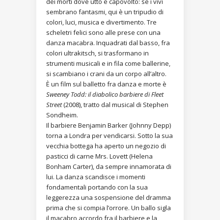
dei morti dove utto è capovolto: se i vivi
sembrano fantasmi, qui è un tripudio di
colori, luci, musica e divertimento. Tre
scheletri felici sono alle prese con una
danza macabra. Inquadrati dal basso, fra
colori ultrakitsch, si trasformano in
strumenti musicali e in fila come ballerine,
si scambiano i crani da un corpo all’altro.
È un film sul balletto fra danza e morte è
Sweeney Todd: il diabolico barbiere di Fleet
Street
(2008), tratto dal musical di Stephen
Sondheim.
Il barbiere Benjamin Barker (Johnny Depp)
torna a Londra per vendicarsi. Sotto la sua
vecchia bottega ha aperto un negozio di
pasticci di carne Mrs. Lovett (Helena
Bonham Carter), da sempre innamorata di
lui. La danza scandisce i momenti
fondamentali portando con la sua
leggerezza una sospensione del dramma
prima che si compia l’orrore. Un ballo sigla
il macabro accordo fra il barbiere e la