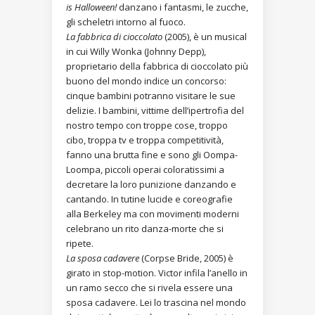
is Halloween!
danzano i fantasmi, le zucche,
gli scheletri intorno al fuoco.
La fabbrica di cioccolato
(2005), è un musical
in cui Willy Wonka (Johnny Depp),
proprietario della fabbrica di cioccolato più
buono del mondo indice un concorso:
cinque bambini potranno visitare le sue
delizie. I bambini, vittime dell’ipertrofia del
nostro tempo con troppe cose, troppo
cibo, troppa tv e troppa competitività,
fanno una brutta fine e sono gli Oompa-
Loompa, piccoli operai coloratissimi a
decretare la loro punizione danzando e
cantando. In tutine lucide e coreografie
alla Berkeley ma con movimenti moderni
celebrano un rito danza-morte che si
ripete.
La sposa cadavere
(Corpse Bride, 2005) è
girato in stop-motion. Victor infila l’anello in
un ramo secco che si rivela essere una
sposa cadavere. Lei lo trascina nel mondo