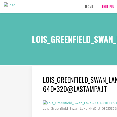
HOME
NON PIÙ
LOIS_GREENFIELD_SWAN
LOIS_GREENFIELD_SWAN_LA
640×320@LASTAMPA.IT
Lois_Greenfield_Swan_Lake-kKzD-U103035356