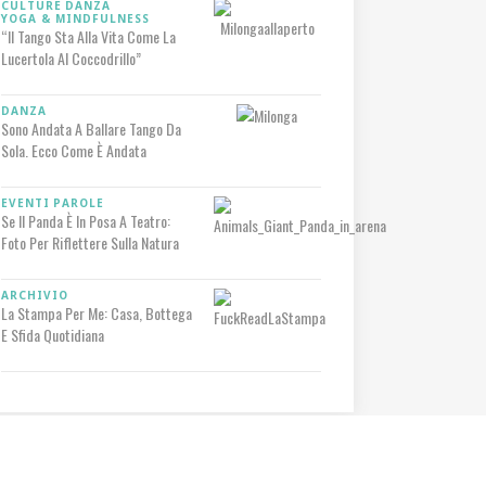
CULTURE
DANZA
YOGA & MINDFULNESS
“Il Tango Sta Alla Vita Come La
Lucertola Al Coccodrillo”
DANZA
Sono Andata A Ballare Tango Da
Sola. Ecco Come È Andata
EVENTI
PAROLE
Se Il Panda È In Posa A Teatro:
Foto Per Riflettere Sulla Natura
ARCHIVIO
La Stampa Per Me: Casa, Bottega
E Sfida Quotidiana