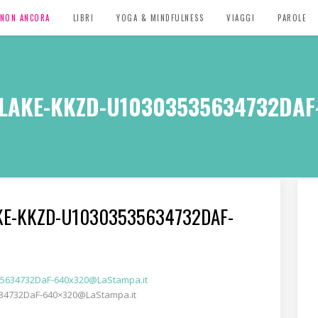
, NON ANCORA
LIBRI
YOGA & MINDFULNESS
VIAGGI
PAROLE
_LAKE-KKZD-U10303535634732DA
KE-KKZD-U10303535634732DAF-
34732DaF-640×320@LaStampa.it