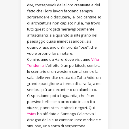
divi, consapevoli della loro creatività e del
fatto che i loro lavori facciano sempre
sorprendere o discutere, le loro cantine. Io
di architettura non capisco nulla, ma trovo
tutti questi progetti meravigliosamente
affascinanti: sia quando si integrano nel
paesaggio quasi mimetizzandosi, sia
quando lasciano un’impronta “osè”, che
vuole proprio farsi notare.
Cominciamo da Haro, dove visitiamo
Viña
Tondonia
. L’effetto è un po’ kitsch, sembra
lo scenario di un western con al centro la
sala delle vendite creata da Zaha Adid: un
grande padiglione a forma di caraffa, a me
sembra più un decanter o un alambicco.
Ci spostiamo poi a Laguardia, che è un
paesino bellissimo arroccato in alto fra
viuzze, panni stesi e piccoli negozi. Qui
Ysios
ha affidato a Santiago Calatrava il
disegno della sua cantina: linee morbide e
sinuose, una sorta di serpentone