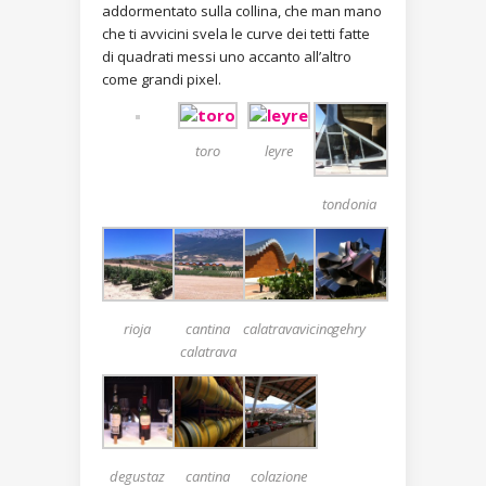
addormentato sulla collina, che man mano
che ti avvicini svela le curve dei tetti fatte
di quadrati messi uno accanto all’altro
come grandi pixel.
toro
leyre
tondonia
rioja
cantina
calatravavicino
gehry
calatrava
degustaz
cantina
colazione