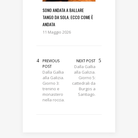
SONO ANDATA A BALLARE
TANGO DA SOLA. ECCO COME È
ANDATA
11 Maggio 2026
PREVIOUS
NEXT POST
POST
Dalla Gallia
Dalla Gallia
alla Galizia.
alla Galizia.
Giorno 5:
Giorno 3:
cattedrali da
trenino e
Burgos a
monastero
Santiago.
nella roccia.