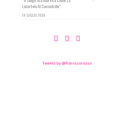
“Il Tango Sta Alla Vita Come La
Lucertola Al Coccodrillo”
19 LUGLIO 2026
SEGUIMI SU
TWITTER
Tweets by @frarossorosso