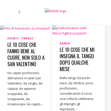
EVENTI
PAROLE
LE 10 COSE CHE
DANZA
LE 10 COSE CHE MI
FANNO BENE AL
INSEGNA IL TANGO
CUORE, NON SOLO A
DOPO QUALCHE
SAN VALENTINO
MESE
Ho capito pochissimo
Ballo tango da pochi
dell'amore in tanti San
mesi, da ottobre, poco,
Valentino: da single, da
pochissimo,
coppia, da appena
considerando il corso
scoppiata, da
una volta la settimana,
scoppiante, da
gli impegni, gli
innamorata. Ho capito...
imprevisti....