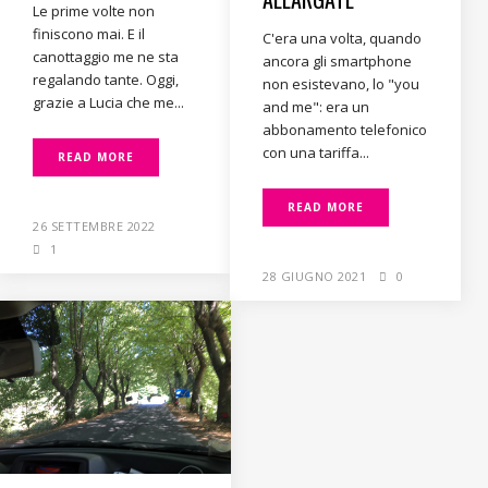
Le prime volte non
finiscono mai. E il
C'era una volta, quando
canottaggio me ne sta
ancora gli smartphone
regalando tante. Oggi,
non esistevano, lo "you
grazie a Lucia che me...
and me": era un
abbonamento telefonico
con una tariffa...
READ MORE
READ MORE
26 SETTEMBRE 2022
1
28 GIUGNO 2021
0