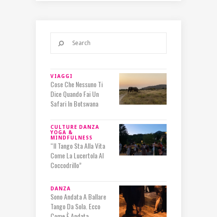
VIAGGI
Cose Che Nessuno Ti
Dice Quando Fai Un
Safari In Botswana
CULTURE
DANZA
YOGA &
MINDFULNESS
“Il Tango Sta Alla Vita
Come La Lucertola Al
Coccodrillo”
DANZA
Sono Andata A Ballare
Tango Da Sola. Ecco
Come È Andata