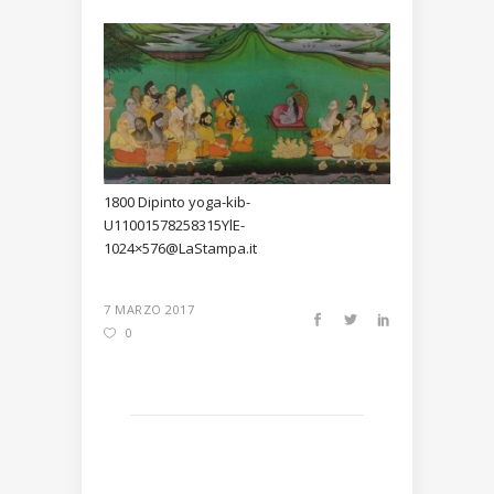
1800 Dipinto yoga-kib-
U11001578258315YlE-
1024×576@LaStampa.it
7 MARZO 2017
0