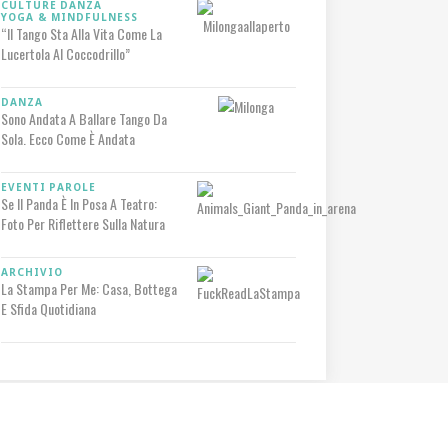
CULTURE
DANZA
YOGA & MINDFULNESS
“Il Tango Sta Alla Vita Come La
Lucertola Al Coccodrillo”
DANZA
Sono Andata A Ballare Tango Da
Sola. Ecco Come È Andata
EVENTI
PAROLE
Se Il Panda È In Posa A Teatro:
Foto Per Riflettere Sulla Natura
ARCHIVIO
La Stampa Per Me: Casa, Bottega
E Sfida Quotidiana