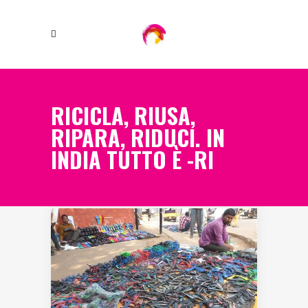
RICICLA, RIUSA,
RIPARA, RIDUCI. IN
INDIA TUTTO È -RI