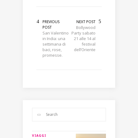
PREVIOUS
NEXT POST
POST
Bollywood
San Valentino
Party sabato
in India: una
21 alle 14 al
settimana di
festival
baci, rose,
dell’Oriente
promesse.
VIAGGI