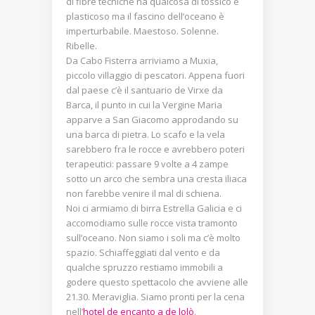
di fibre tecniche ha qualcosa di tossico e
plasticoso ma il fascino dell’oceano è
imperturbabile. Maestoso. Solenne.
Ribelle.
Da Cabo Fisterra arriviamo a Muxia,
piccolo villaggio di pescatori. Appena fuori
dal paese c’è il santuario de Virxe da
Barca, il punto in cui la Vergine Maria
apparve a San Giacomo approdando su
una barca di pietra. Lo scafo e la vela
sarebbero fra le rocce e avrebbero poteri
terapeutici: passare 9 volte a 4 zampe
sotto un arco che sembra una cresta iliaca
non farebbe venire il mal di schiena.
Noi ci armiamo di birra Estrella Galicia e ci
accomodiamo sulle rocce vista tramonto
sull’oceano. Non siamo i soli ma c’è molto
spazio. Schiaffeggiati dal vento e da
qualche spruzzo restiamo immobili a
godere questo spettacolo che avviene alle
21.30. Meraviglia. Siamo pronti per la cena
nell’
hotel de encanto a de lolò
.