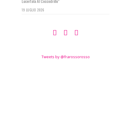
Lucertola Al Coccodrillo”
19 LUGLIO 2026
SEGUIMI SU
TWITTER
Tweets by @frarossorosso