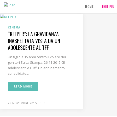
HOME
NON PIÙ
CINEMA
“KEEPER”: LA GRAVIDANZA
INASPETTATA VISTA DA UN
ADOLESCENTE AL TFF
Un figlio a 15 anni contro il volere dei
genitori Su La Stampa, 26-11-2015 Gli
adolescenti e il Tff. Un abbinamento
consolidato...
READ MORE
28 NOVEMBRE 2015
0